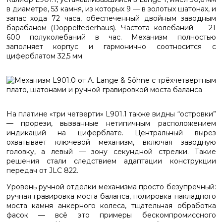
в диаметре, 53 камня, из которых 9 — в золотых шатонах, и
запас хода 72 часа, обеспеченный двойным заводным
барабаном (Doppelfederhaus). Частота колебаний — 21
600 полуколебаний в час. Механизм полностью
заполняет корпус и гармонично соотносится с
циферблатом 32,5 мм.
На платине «три четверти» L901.1 также видны “островки”
— прорези, вызванные нетипичным расположением
индикаций на циферблате. Центральный вырез
охватывает ключевой механизм, включая заводную
головку, а левый — зону секундной стрелки. Такие
решения стали следствием адаптации конструкции
передач от JLC 822.
Уровень ручной отделки механизма просто безупречный:
ручная гравировка моста баланса, полировка накладного
моста камня анкерного колеса, тщательная обработка
фасок — всё это примеры бескомпромиссного