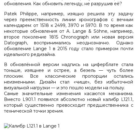
обновления. Как обновить легенду, не разрушив её?
Patek Philippe, например, изящно решила эту задачу
через преемственность линии хронографов с вечным
календарем: от 1518 к 2499, 3970 и 5970. В то время как
некоторые обновления от A. Lange & Söhne, например,
второе поколение 1815 Chronograph или новая версия
Datograph, воспринимались неоднозначно. Однако
обновление Lange 1 в 2015 году стало примером почти
идеального редизайна.
В обновлённой версии надпись на циферблате стала
тоньше, изящнее и острее, а безель — чуть более
плоским. Все классические пропорции остались
неизменными. Дизайн стал «чище», без избыточной
визуальной нагрузки — и это пошло модели на пользу.
Самые значительные изменения касаются механизма.
Вместо L901.1 появился абсолютно новый калибр L121.1,
который существенно превосходит предшественника с
технической точки зрения.