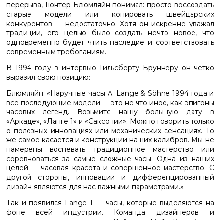
перерыва, Гюнтер Блюмляйн понимал: просто воссоздать
старые модели или копировать швейцарских
конкурентов — недостаточно. Хотя он искренне уважал
традиции, его целью было создать нечто новое, что
одновременно будет чтить наследие и соответствовать
современным требованиям.
В 1994 году в интервью Гильсберту Бруннеру он чётко
выразил свою позицию:
Блюмляйн: «Наручные часы A. Lange & Söhne 1994 года и
все последующие модели — это не что иное, как эпигоны
часовых легенд. Возьмите нашу большую дату в
«Аркаде», «Ланге 1» и «Саксонии». Можно говорить только
о полезных инновациях или механических сенсациях. То
же самое касается и конструкции наших калибров. Мы не
намерены воспевать традиционное мастерство или
соревноваться за самые сложные часы. Одна из наших
целей — часовая красота и совершенное мастерство. С
другой стороны, инновации и дифференцированный
дизайн являются для нас важными параметрами.»
Так и появился Lange 1 — часы, которые выделяются на
фоне всей индустрии. Команда дизайнеров и