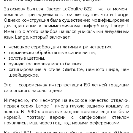
За основу был взят Jaeger-LeCoultre 822 — на тот момент
компания принадлежала к той же группе, что и Lange.
Однако конструкция была существенно модифицирована
для адаптации к асимметричному циферблату Lange 1.
Именно с этого калибра начался уникальный визуальный
язык Lange, который включает:
немецкое серебро для платины «три четверти»,
термически обработанные синие винты,
золотые шатоны,
ручную гравировку моста баланса,
сатинирование в стиле Glashütte, немного шире, чем
швейцарское.
Это — современная интерпретация 150-летней традиции
саксонского часового дела.
Интересно, что несмотря на высокое качество отделки,
первая серия Lange 1 имела глухую заднюю крышку из
золота. В 1990-х открытые задние крышки ещё не были
нормой, поэтому версии с сапфировым стеклом
появились лишь через год, под новыми референсами.
Калибр L901.1, устанавливавшийся в Lange 1, имел 30,6 мм