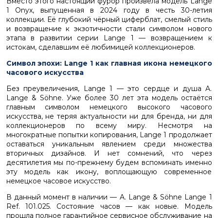
Вместо этого настоящий фурор произвела модель Lange
1 Onyx, выпущенная в 2024 году в честь 30-летия
коллекции. Её глубокий чёрный циферблат, смелый стиль
и возвращение к экзотичности стали символом нового
этапа в развитии серии Lange 1 — возвращением к
истокам, сделавшим её любимицей коллекционеров.
Символ эпохи: Lange 1 как главная икона немецкого
часового искусства
Без преувеличения, Lange 1 — это сердце и душа A.
Lange & Söhne. Уже более 30 лет эта модель остаётся
главным символом немецкого высокого часового
искусства, не теряя актуальности ни для бренда, ни для
коллекционеров по всему миру. Несмотря на
многократные попытки копирования, Lange 1 продолжает
оставаться уникальным явлением среди множества
вторичных дизайнов. И нет сомнений, что через
десятилетия мы по-прежнему будем вспоминать именно
эту модель как икону, воплощающую современное
немецкое часовое искусство.
В данный момент в наличии — A. Lange & Söhne Lange 1
Ref. 101.025. Состояние часов — как новые. Модель
прошла полное гарантийное сервисное обслуживание на