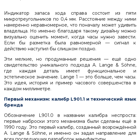
Индикатор запаса хода справа состоит из пяти
микротреугольников по 0,4 мм. Расстояние между ними
намеренно неравномерное, что поначалу может удивить
владельца. Но именно благодаря такому дизайну можно
визуально оценить момент, когда часы нужно завести.
Если бы разметка была равномерной — сигнал к
действию наступил бы слишком поздно.
Эти мелкие, но продуманные решения — ещё одно
свидетельство уникального подхода A. Lange & Söhne,
где каждая деталь имеет функциональное и
эстетическое значение. Lange 1 — это больше, чем часы.
Это идея, история и пример часового совершенства в
каждом миллиметре.
Первый механизм: калибр L901.1 и технический язык
бренда
Обозначение L901.0 в названии калибра неспроста:
первые наброски этого механизма были сделаны ещё в
1990 году. Это первый калибр, созданный возрождённой
A. Lange & Söhne, и именно он задал направление для
всех последующих разработок мануфактуры.