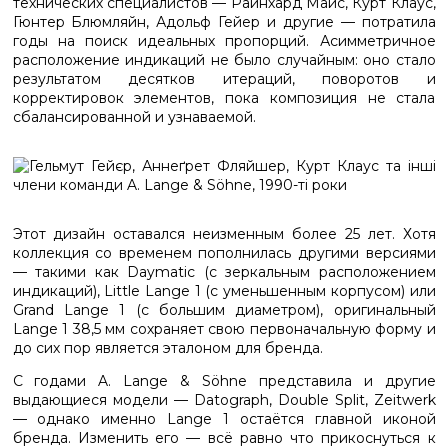
технических специалистов — Райнхард Майс, Курт Клаус,
Гюнтер Блюмляйн, Адольф Гейер и другие — потратила
годы на поиск идеальных пропорций. Асимметричное
расположение индикаций не было случайным: оно стало
результатом десятков итераций, поворотов и
корректировок элементов, пока композиция не стала
сбалансированной и узнаваемой.
Этот дизайн оставался неизменным более 25 лет. Хотя
коллекция со временем пополнилась другими версиями
— такими как Daymatic (с зеркальным расположением
индикаций), Little Lange 1 (с уменьшенным корпусом) или
Grand Lange 1 (с большим диаметром), оригинальный
Lange 1 38,5 мм сохраняет свою первоначальную форму и
до сих пор является эталоном для бренда.
С годами A. Lange & Söhne представила и другие
выдающиеся модели — Datograph, Double Split, Zeitwerk
— однако именно Lange 1 остаётся главной иконой
бренда. Изменить его — всё равно что прикоснуться к