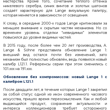
мастерства. Кроме того, сочетание тёплого оттенка
никелевого серебра, синих винтов и золотых шатонов
создаёт характерную для Lange визуальную палитру,
которая меняется в зависимости от освещения.
К слову, в середине 2000-х годов Lange критиковали за
меньшее внимание к скрытым частям механизма. Но со
временем уровень отделки “невидимых” элементов
повысился до уровня видимых частей.
В 2015 году, после более чем 20 лет производства, A.
Lange & Söhne представила обновление Lange 1:
внешний вид остался почти без изменений, зато
механизм был полностью обновлён, ведь появился новый
калибр L121.1. Референсы серии при этом сменились с
101.xxx на 191.xxx.
Обновление без компромиссов: новый Lange 1 с
калибром L121.1
После двадцати лет, в течение которых Lange 1 закрепил
за собой статус одной из икон современного часового
искусства, пришло время переосмысления. Как и любой
выдающийся продукт, сохранение актуальности и
интереса коллекционеров требует осторожного