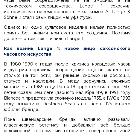
часы были сосредоточены не на эмоциях, а на
техническом совершенстве. Lange 1 сохранил
историческую преемственность механизмов A. Lange &
Söhne и стал новым лицом мануфактуры.
Однако ни одно культовое изделие нельзя полностью
понять без знания контекста его создания. Поэтому
далее — о том, как появился Lange 1.
Как возник Lange 1: новое лицо саксонского
часового искусства
В 1980–1990-х годах после кризиса кварцевых часов
индустрия пережила возрождение, сделав акцент не
столько на точности, как раньше, сколько на роскоши,
статусе и наследии. В моду вернулись сложные
механизмы: в 1989 году Patek Philippe отметила своё 150-
летие созданием легендарного калибра 89, в 1991 году
Blancpain представила сложную модель 1735, а IWC в 1993
году выпустила Destriero Scafusia в честь 125-летнего
юбилея бренда.
Пока швейцарские бренды активно развивали
классическую эстетику и добавляли всё больше
усложнений, в Германии готовился совершенно иной