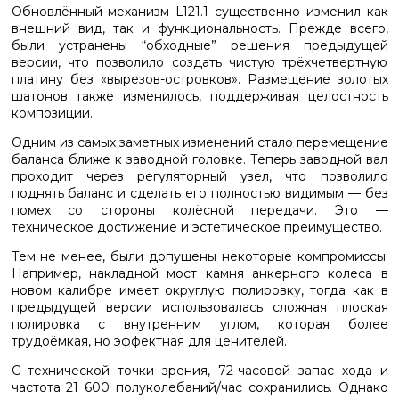
Обновлённый механизм L121.1 существенно изменил как
внешний вид, так и функциональность. Прежде всего,
были устранены “обходные” решения предыдущей
версии, что позволило создать чистую трёхчетвертную
платину без «вырезов-островков». Размещение золотых
шатонов также изменилось, поддерживая целостность
композиции.
Одним из самых заметных изменений стало перемещение
баланса ближе к заводной головке. Теперь заводной вал
проходит через регуляторный узел, что позволило
поднять баланс и сделать его полностью видимым — без
помех со стороны колёсной передачи. Это —
техническое достижение и эстетическое преимущество.
Тем не менее, были допущены некоторые компромиссы.
Например, накладной мост камня анкерного колеса в
новом калибре имеет округлую полировку, тогда как в
предыдущей версии использовалась сложная плоская
полировка с внутренним углом, которая более
трудоёмкая, но эффектная для ценителей.
С технической точки зрения, 72-часовой запас хода и
частота 21 600 полуколебаний/час сохранились. Однако