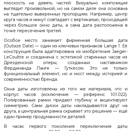
плоскость на девять частей. Визуально композиция
выглядит произвольной, но на самом деле она основана
на тщательно выверенных пропорциях. Например, центр
круга часов и минут совпадает с вертикалью, проходящей
через большое окно даты, а сама дата расположена в
точке пересечения третей.
Особое место занимает фирменная большая дата
(Outsize Date) — один из ключевых признаков Lange 1. Её
конструкция была адаптирована из изобретения Jaeger-
LeCoultre и соединена с эстетикой старинных часов из
Дрезденской оперы, созданных наставником
Фердинанда Ланге — Гуткесом. Это не только
функциональный элемент, но и мост между историей и
современностью бренда.
Окна даты изготовлены из того же материала, что и
корпус часов (исключение — референс 101.022).
Полированные рамки придают глубину и акцентируют
симметрию. Сами диски даты накладываются друг на
друга, а центральная рамка скрывает это решение — ещё
один пример продуманности деталей.
В часах первого поколения переключение даты