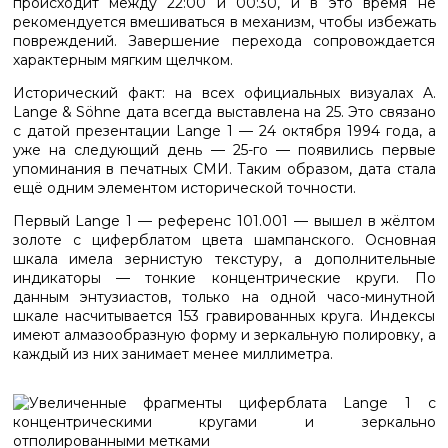
происходит между 22:00 и 00:30, и в это время не
рекомендуется вмешиваться в механизм, чтобы избежать
повреждений. Завершение перехода сопровождается
характерным мягким щелчком.
Исторический факт: на всех официальных визуалах A.
Lange & Söhne дата всегда выставлена на 25. Это связано
с датой презентации Lange 1 — 24 октября 1994 года, а
уже на следующий день — 25-го — появились первые
упоминания в печатных СМИ. Таким образом, дата стала
ещё одним элементом исторической точности.
Первый Lange 1 — референс 101.001 — вышел в жёлтом
золоте с циферблатом цвета шампанского. Основная
шкала имела зернистую текстуру, а дополнительные
индикаторы — тонкие концентрические круги. По
данным энтузиастов, только на одной часо-минутной
шкале насчитывается 153 гравированных круга. Индексы
имеют алмазообразную форму и зеркальную полировку, а
каждый из них занимает менее миллиметра.