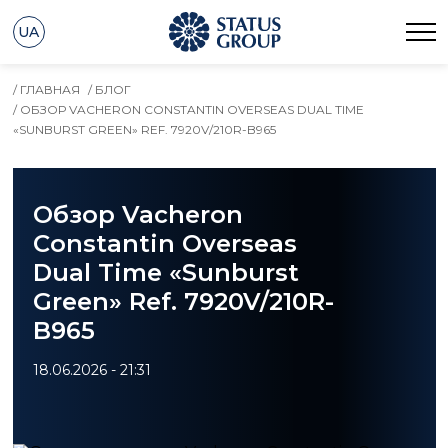
UA
/ ГЛАВНАЯ
/ БЛОГ
/ ОБЗОР VACHERON CONSTANTIN OVERSEAS DUAL TIME
«SUNBURST GREEN» REF. 7920V/210R-B965
Обзор Vacheron
Constantin Overseas
Dual Time «Sunburst
Green» Ref. 7920V/210R-
B965
18.06.2026 - 21:31