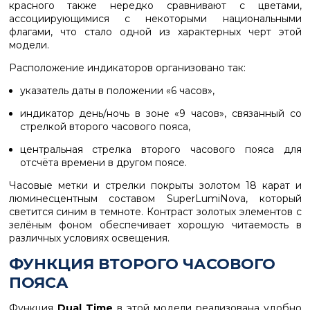
красного также нередко сравнивают с цветами,
ассоциирующимися с некоторыми национальными
флагами, что стало одной из характерных черт этой
модели.
Расположение индикаторов организовано так:
указатель даты в положении «6 часов»,
индикатор день/ночь в зоне «9 часов», связанный со
стрелкой второго часового пояса,
центральная стрелка второго часового пояса для
отсчёта времени в другом поясе.
Часовые метки и стрелки покрыты золотом 18 карат и
люминесцентным составом SuperLumiNova, который
светится синим в темноте. Контраст золотых элементов с
зелёным фоном обеспечивает хорошую читаемость в
различных условиях освещения.
ФУНКЦИЯ ВТОРОГО ЧАСОВОГО
ПОЯСА
Функция
Dual Time
в этой модели реализована удобно