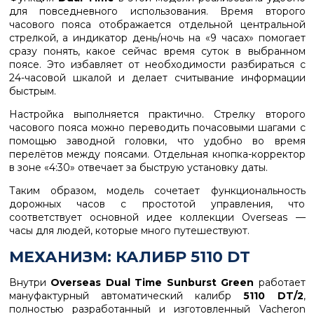
для повседневного использования. Время второго
часового пояса отображается отдельной центральной
стрелкой, а индикатор день/ночь на «9 часах» помогает
сразу понять, какое сейчас время суток в выбранном
поясе. Это избавляет от необходимости разбираться с
24-часовой шкалой и делает считывание информации
быстрым.
Настройка выполняется практично. Стрелку второго
часового пояса можно переводить почасовыми шагами с
помощью заводной головки, что удобно во время
перелётов между поясами. Отдельная кнопка-корректор
в зоне «4:30» отвечает за быструю установку даты.
Таким образом, модель сочетает функциональность
дорожных часов с простотой управления, что
соответствует основной идее коллекции Overseas —
часы для людей, которые много путешествуют.
МЕХАНИЗМ: КАЛИБР 5110 DT
Внутри
Overseas Dual Time Sunburst Green
работает
мануфактурный автоматический калибр
5110 DT/2
,
полностью разработанный и изготовленный Vacheron