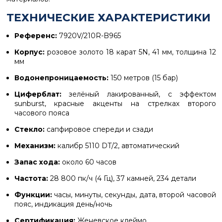
ТЕХНИЧЕСКИЕ ХАРАКТЕРИСТИКИ
Референс:
7920V/210R-B965
Корпус:
розовое золото 18 карат 5N, 41 мм, толщина 12
мм
Водонепроницаемость:
150 метров (15 бар)
Циферблат:
зелёный лакированный, с эффектом
sunburst, красные акценты на стрелках второго
часового пояса
Стекло:
сапфировое спереди и сзади
Механизм:
калибр 5110 DT/2, автоматический
Запас хода:
около 60 часов
Частота:
28 800 пк/ч (4 Гц), 37 камней, 234 детали
Функции:
часы, минуты, секунды, дата, второй часовой
пояс, индикация день/ночь
Сертификация:
Женевское клеймо