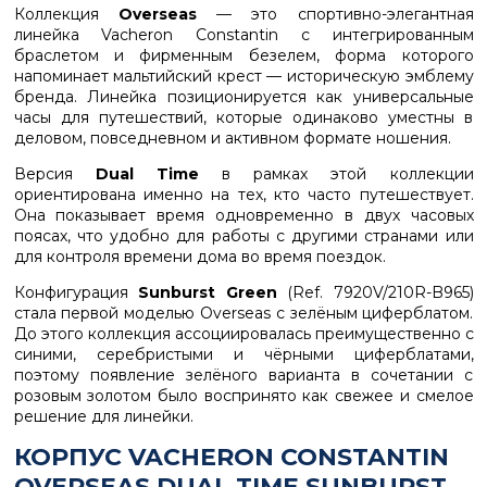
Коллекция
Overseas
— это спортивно-элегантная
линейка Vacheron Constantin с интегрированным
браслетом и фирменным безелем, форма которого
напоминает мальтийский крест — историческую эмблему
бренда. Линейка позиционируется как универсальные
часы для путешествий, которые одинаково уместны в
деловом, повседневном и активном формате ношения.
Версия
Dual Time
в рамках этой коллекции
ориентирована именно на тех, кто часто путешествует.
Она показывает время одновременно в двух часовых
поясах, что удобно для работы с другими странами или
для контроля времени дома во время поездок.
Конфигурация
Sunburst Green
(Ref. 7920V/210R-B965)
стала первой моделью Overseas с зелёным циферблатом.
До этого коллекция ассоциировалась преимущественно с
синими, серебристыми и чёрными циферблатами,
поэтому появление зелёного варианта в сочетании с
розовым золотом было воспринято как свежее и смелое
решение для линейки.
КОРПУС VACHERON CONSTANTIN
OVERSEAS DUAL TIME SUNBURST