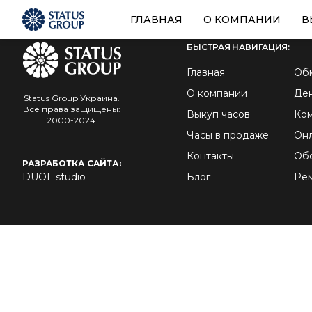
ГЛАВНАЯ
О КОМПАНИИ
В
БЫСТРАЯ НАВИГАЦИЯ:
Главная
Об
О компании
Ден
Status Group Украина.
Все права защищены:
Выкуп часов
Ко
2000-2024.
Часы в продаже
Онл
Контакты
Обс
РАЗРАБОТКА САЙТА:
DUOL studio
Блог
Рем