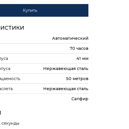
Купить
РИСТИКИ
Автоматический
70 часов
пуса
41 мм
рпуса
Нержавеющая сталь
цаемость
50 метров
аслета
Нержавеющая сталь
Сапфир
И
, секунды