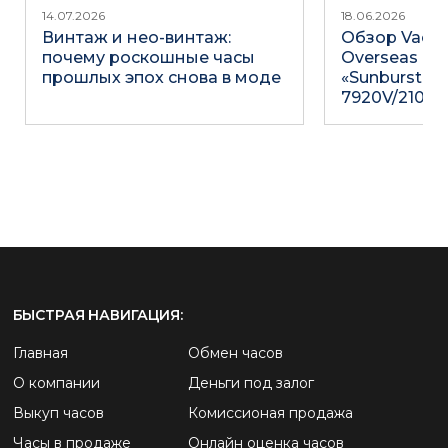
14.07.2026
18.06.2026
Винтаж и нео-винтаж:
Обзор Vache
почему роскошные часы
Overseas Du
прошлых эпох снова в моде
«Sunburst Gr
7920V/210R-
БЫСТРАЯ НАВИГАЦИЯ:
Главная
Обмен часов
О компании
Деньги под залог
Выкуп часов
Комиссионая продажа
Часы в продаже
Онлайн оценка часов