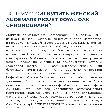
ПОЧЕМУ СТОИТ
КУПИТЬ ЖЕНСКИЙ
AUDEMARS PIGUET ROYAL OAK
CHRONOGRAPH
?
Audemars Piguet Royal Oak Chronograph 26715ST.ZZ.1356ST.01 —
изысканные часы, которые сочетают в себе мастерство,
инновационный дизайн и роскошь. Эта модель диаметром 38
мм имеет изысканный эстетический вид, соединяя прочность
и элегантность. Корпус и браслет изготовлены из
нержавеющей стали, создавая прочную, но изысканную
конструкцию. Особенностью часов является восьмигранный
безель, роскошно украшенный бриллиантами, которые
добавляют роскошный шарм смелому дизайну. Эти
блестящие камни гармонично контрастируют с прочной
сталью, создавая гармонию роскоши и стойкости.
Циферблат «Grande Tapisserie» с светло-голубым оттенком
дополняют белое золото и люминесцентные метки. Часы
оснащены тремя побочными циферблатами хронографа и
функцией даты, всё это управляется автоматическим
механизмом Калибр 2385, видимым через сапфировое
стекло задней крышки, с запасом хода в 40 часов. И, наконец,
часы водонепроницаемы до 50 метров. Audemars Piguet Royal
Oak Chronograph 26715ST.ZZ.1356ST.01 в наличии в магазине