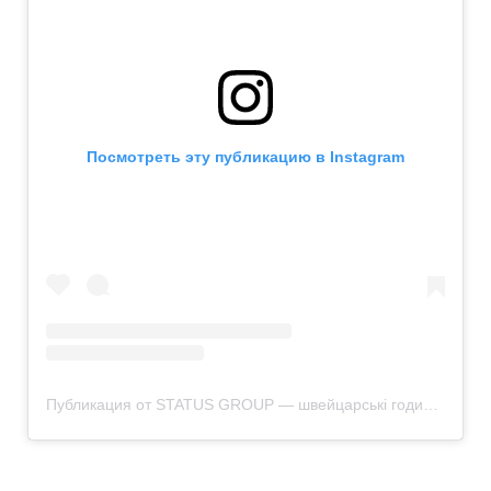
Посмотреть эту публикацию в Instagram
Публикация от STATUS GROUP — швейцарські годинники & автомобілі (@status_group_kiev)