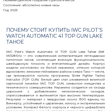
Люминесцентное покрытие стрелок и меток
Состояние: абсолютно новые часы
Год: 2025
ПОЧЕМУ СТОИТ КУПИТЬ IWC PILOT’S
WATCH AUTOMATIC 41 TOP GUN LAKE
TAHOE
IWC Pilot’s Watch Automatic 41 TOP GUN Lake Tahoe (Ref.
IW328104) — это современная интерпретация легендарных
пилотских часов, сочетающая военную функциональность,
швейцарскую точность и впечатляющий дизайн. Корпус
модели изготовлен из белой керамики, оттенок которой
вдохновлен зимними пейзажами района озера Тахо — места,
где тренируются пилоты программы Strike Fighter Tactics
Instructor (TOP GUN). Белый цвет стал узнаваемой визитной
карточкой линейки IWC TOP GUN, символом изящества и
технического совершенства. Керамика создается из оксида
циркония с добавлением металлических оксидов,
спрессовывается и выпекается при высоких температурах.
Результат — материал с твердостью около 1300 единиц по
Виккерсу, устойчивый к царапинам, износу и экстремальным
условиям. Контраст белого корпуса и черного циферблата