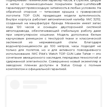
подчеркивает технический характер часов, а стрелки, цифры
и метки с люминесцентным покрытием Super-LumiNova®
гарантируют превосходную читаемость в любых условиях. На
обратной стороне — титановая крышка с гравировкой
логотипа TOP GUN, придающая модели аутентичность.
Внутри корпуса работает автоматический калибр IWC 32112,
созданный на мануфактуре бренда. Механизм имеет запас
хода 120 часов и оснащен двусторонней системой
автоподзавода, обеспечивающей стабильную работу даже
при нерегулярном ношении. Модель дополнена белым
каучуковым ремешком с текстурой ткани и классической
застежкой из нержавеющей стали. Благодаря
водонепроницаемости до 100 метров, часы подходят не
только для полетов, но и для активного повседневного
использования. IWC Pilot’s Watch TOP GUN Lake Tahoe — это
сочетание авиационного наследия, передовых технологий и
сдержанной элегантности. Совершенно новый экземпляр в
заводских пленках доступен в Status Group с полным
комплектом и официальной гарантией.