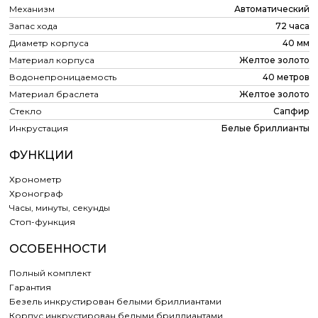
Механизм
Автоматический
Запас хода
72 часа
Диаметр корпуса
40 мм
Материал корпуса
Желтое золото
Водонепроницаемость
40 метров
Материал браслета
Желтое золото
Стекло
Сапфир
Инкрустация
Белые бриллианты
ФУНКЦИИ
Хронометр
Хронограф
Часы, минуты, секунды
Cтоп-функция
ОСОБЕННОСТИ
Полный комплект
Гарантия
Безель инкрустирован белыми бриллиантами
Корпус инкрустирован белыми бриллиантами