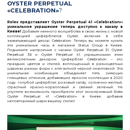
OYSTER PERPETUAL
«CELEBRATION»
?
Rolex представляет Oyster Perpetual 41 «Celebration»:
уникальное украшение теперь доступно к заказу в
Киеве!
Добавьте немного волшебства в свою жизнь с новой
коллекцией циферблатов Oyster, включая в себя
захватывающий декор Celebration. Теперь вы можете купить
эти уникальные часы в магазине Status Group в Киеве.
Поднимите настроение с часами Oyster Perpetual 31, Oyster
Perpetual 36 и Oyster Perpetual 41, украшенными этим
великолепным декором. Циферблат Celebration – это
праздник цветов и стилей, воплощенный в разноцветных
шариках разных форм с элегантной черной окантовкой. Эта
уникальная комбинация объединяет пять сияющих
глянцевых оттенков, добавивших яркости коллекции в 2020
году: голубой циферблат, розовый candy, солнечно-желтый,
страстный красно-коралловый и свежий зеленый. Не
упустите возможность приобрести этот эксклюзивный Rolex
Oyster Perpetual 41 «Celebration» в Киеве, добавив
неповторимый шарм вашему стилю!