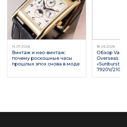
14.07.2026
18.06.2026
Винтаж и нео-винтаж:
Обзор Vache
почему роскошные часы
Overseas Du
прошлых эпох снова в моде
«Sunburst Gr
7920V/210R-