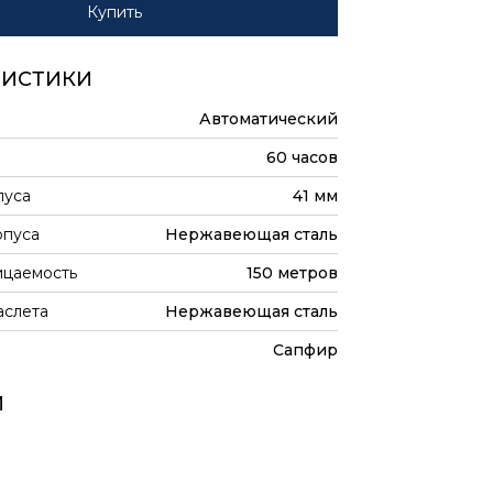
Купить
РИСТИКИ
Автоматический
60 часов
пуса
41 мм
рпуса
Нержавеющая сталь
цаемость
150 метров
аслета
Нержавеющая сталь
Сапфир
И