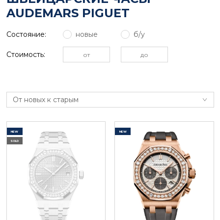
AUDEMARS PIGUET
Состояние:
новые
б/у
Стоимость:
От новых к старым
NEW
NEW
SOLD