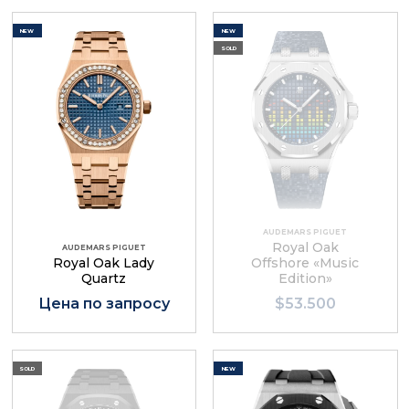
NEW
NEW
SOLD
AUDEMARS PIGUET
Royal Oak
AUDEMARS PIGUET
Royal Oak Lady
Offshore «Music
Quartz
Edition»
Цена по запросу
$53.500
SOLD
NEW