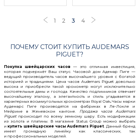
1
2
3
4
ПОЧЕМУ СТОИТ КУПИТЬ AUDEMARS
PIGUET?
Покупка швейцарских часов
— это отличная инвестиция,
которая подчеркнёт Ваш статус. Часовой дом Адемар Пиге —
ведущий производитель часов высочайшего уровня с богатой
историей и традициями. Цена часов Audemars Piguet довольно
высока и приобрести такой хронометр могут исключительно
состоятельные дамы и господа. Качество подлинников отвечает
высочайшему эталону, а элегантность и стиль угадывается в
характерных восьмиугольных хронометрах Royal Oak
.
Часы марки
Аудемарс Пиге производятся на фабриках в Ле-Локле и
Мейрине в Женевском кантоне.
Продажа часов Audemars
Piguet
происходит по всему земному шару. Есть модификации
из золота и платины. В магазине Status Group можно выбрать
и
купить швейцарские часы Audemars Piguet
. Данный бренд
имеет громадную линейку как классических, так
и профессиональных моделей.