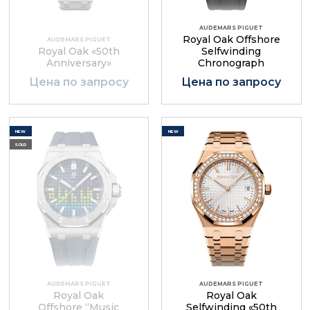
AUDEMARS PIGUET
Royal Oak Offshore
AUDEMARS PIGUET
Royal Oak «50th
Selfwinding
Anniversary»
Chronograph
Цена по запросу
Цена по запросу
NEW
NEW
SOLD
AUDEMARS PIGUET
AUDEMARS PIGUET
Royal Oak
Royal Oak
Offshore “Music
Selfwinding «50th