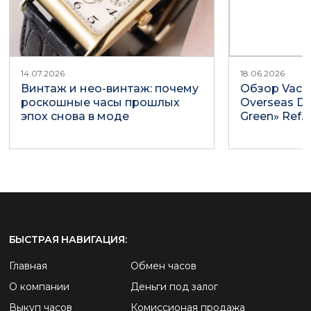
14.07.2026
18.06.2026
Винтаж и нео-винтаж: почему
Обзор Vache
роскошные часы прошлых
Overseas Du
эпох снова в моде
Green» Ref.
БЫСТРАЯ НАВИГАЦИЯ:
Главная
Обмен часов
О компании
Деньги под залог
Выкуп часов
Комиссионая продажа