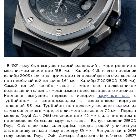
• В 1921 году был выпущен самый маленький в мире репетир с
механизмом диаметром 15,8 мм. • Калибр 9ML и его преемник
калибр 2003 являются примером непревзойденного изящества
при необычайной толщине 1,64 мм. • Калибр 2120/2800 (3,95 мм).
Самый тонкий калибр часов в мире стал предвестником
возвращения сложных механизмов после кварцевого кризиса. •
Компания выпустила первые в истории
наручные часы
с
турбийоном с автоподзаводом в сверхтонком корпусе
толщиной 5,3 мм. Турбийон по-прежнему остается одним из
самых маленьких в мире, его диаметр составляет 7,2 мм. • Первая
модель Royal Oak Offshore диаметром 42 мм стала пионером в
производстве больших наручных часов. • Выпуск модели 25800
Royal Oak с вечным календарём, предлагающей уникальную
альтернативу стандартному размеру 39 мм. • Выпущенная в 2016
году модель Royal Oak Concept Supersonnerie reference 26577