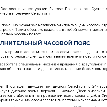
 помощью механизма независимой «прыгающей» часовой стр
 стрелок. Таким образом, владелец в любой момент может в
 разных часовых поясах.
ЛНИТЕЛЬНЫЙ ЧАСОВОЙ ПОЯС
ять время в дополнительном часовом поясе — для этого 
асовая стрелка служит для считывания времени нового пояса
азработала специальный механизм вращения с треугольной 
краю облегчают захват и делают использование безеля комфо
r II оснащён двухцветным диском Cerachrom с 24-часо
зирует дневное время, верхняя — ночное. Диск выполнен 
стаётся стабильным на протяжении всего срока службы. Х
рыты тончайшим слоем золота или платины, нанесённым метод