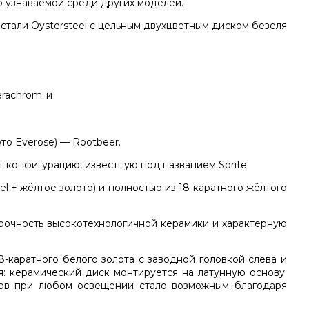
о узнаваемой среди других моделей.
стали Oystersteel с цельным двухцветным диском безеля
ото Everose) — Rootbeer.
 конфигурацию, известную под названием Sprite.
el + жёлтое золото) и полностью из 18-каратного жёлтого
прочность высокотехнологичной керамики и характерную
-каратного белого золота с заводной головкой слева и
я: керамический диск монтируется на латунную основу.
тов при любом освещении стало возможным благодаря