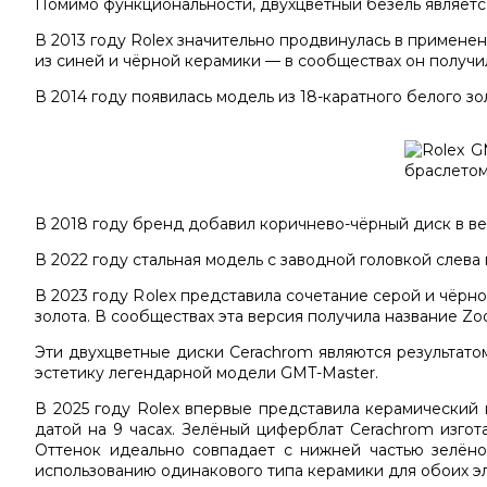
Помимо функциональности, двухцветный безель является
В 2013 году Rolex значительно продвинулась в примене
из синей и чёрной керамики — в сообществах он получи
В 2014 году появилась модель из 18-каратного белого зо
В 2018 году бренд добавил коричнево-чёрный диск в верс
В 2022 году стальная модель с заводной головкой слев
В 2023 году Rolex представила сочетание серой и чёрной
золота. В сообществах эта верcия получила название Zo
Эти двухцветные диски Cerachrom являются результато
эстетику легендарной модели GMT-Master.
В 2025 году Rolex впервые представила керамический ц
датой на 9 часах. Зелёный циферблат Cerachrom изгот
Оттенок идеально совпадает с нижней частью зелён
использованию одинакового типа керамики для обоих э