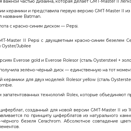
 важной частью дизайна, которая делает GMT-Master II легк
нии керамики и представила первую версию GMT-Master II из 
л название Batman.
лота с красно-синим диском — Pepsi.
иях Everose gold и Everose Rolesor (сталь Oystersteel + зол
а получила зелёно-чёрный диск — единственную на тот момент
 керамики для двух моделей: Rolesor yellow (сталь Oysterste
ombie.
м запатентованных технологий Rolex, которые объединяют 
иферблат, созданный для новой версии GMT-Master II из 18
авливается по принципу циферблатов из натурального камн
о-чёрного безеля Cerachrom. Абсолютное совпадение цве
лементов.