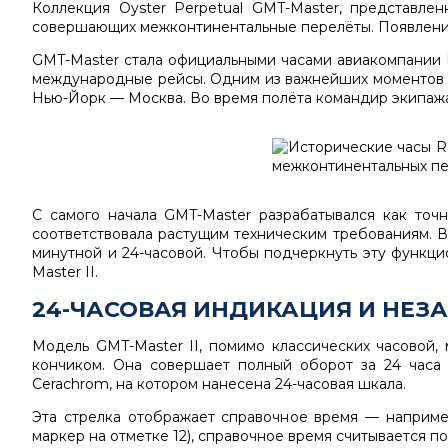
Коллекция
Oyster Perpetual GMT-Master
, представлен
совершающих межконтинентальные перелёты. Появление 
GMT-Master стала официальными часами авиакомпании
международные рейсы. Одним из важнейших моментов эт
Нью-Йорк — Москва. Во время полёта командир экипажа
С самого начала GMT-Master разрабатывался как точ
соответствовала растущим техническим требованиям. В
минутной и 24-часовой. Чтобы подчеркнуть эту функц
Master II
.
24-ЧАСОВАЯ ИНДИКАЦИЯ И НЕЗ
Модель GMT-Master II, помимо классических часовой,
кончиком. Она совершает полный оборот за 24 часа
Cerachrom, на котором нанесена 24-часовая шкала.
Эта стрелка отображает справочное время — например
маркер на отметке 12), справочное время считывается п