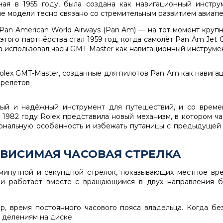
ная в 1955 году, была создана как навигационный инстру
модели тесно связано со стремительным развитием авиапер
Pan American World Airways (Pan Am)
— на тот момент круп
ого партнёрства стал 1959 год, когда самолёт Pan Am Jet 
 использовал часы GMT-Master как навигационный инструмен
ный и надёжный инструмент для путешествий, и со врем
 1982 году Rolex представила новый механизм, в котором ч
иональную особенность и избежать путаницы с предыдущей
АВИСИМАЯ ЧАСОВАЯ СТРЕЛКА
 минутной и секундной стрелок, показывающих местное вр
 и работает вместе с вращающимся в двух направления 
, время постоянного часового пояса владельца. Когда бе
о делениям на диске.