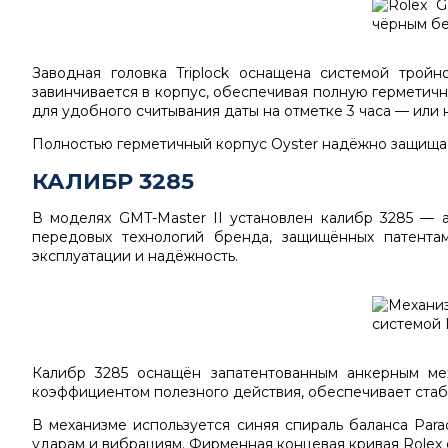
Заводная головка Triplock оснащена системой трой
завинчивается в корпус, обеспечивая полную герметичн
для удобного считывания даты на отметке 3 часа — или н
Полностью герметичный корпус Oyster надёжно защищае
КАЛИБР 3285
В моделях GMT-Master II установлен калибр 3285 — 
передовых технологий бренда, защищённых патентам
эксплуатации и надёжность.
Калибр 3285 оснащён запатентованным анкерным ме
коэффициентом полезного действия, обеспечивает стаби
В механизме используется синяя спираль баланса Para
ударам и вибрациям. Фирменная концевая кривая Rolex