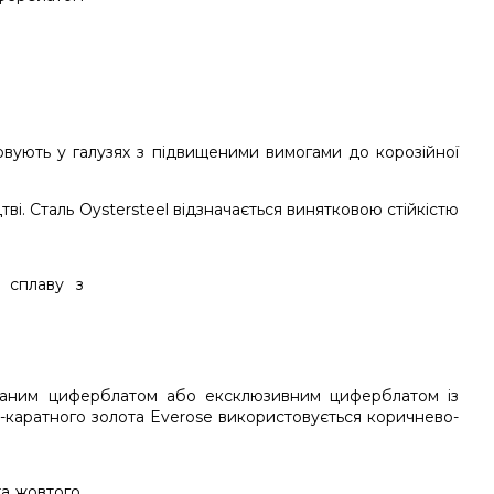
товують у галузях з підвищеними вимогами до корозійної
і. Сталь Oystersteel відзначається винятковою стійкістю
кованим циферблатом або ексклюзивним циферблатом із
-каратного золота Everose використовується коричнево-