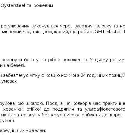
ї регулювання виконується через заводну головку та не
 місцевий час, так і довідковий, що робить GMT-Master II
повернути його у потрібне положення. У цьому режимі
и на безелі.
 забезпечує чітку фіксацію кожної з 24 годинних позицій
 умовах.
адуйованою шкалою. Поєднання кольорів має практичне
 кераміки, стійкої до подряпин та ультрафіолетового
ість матеріалу забезпечує високу стійкість до корозії.
ition).
серед інших моделей.