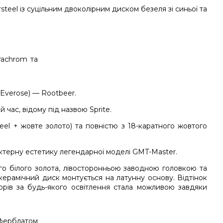
steel із суцільним двоколірним диском безеля зі синьої та
 Everose) — Rootbeer.
час, відому під назвою Sprite.
teel + жовте золото) та повністю з 18-каратного жовтого
рактерну естетику легендарної моделі GMT-Master.
го білого золота, лівосторонньою заводною головкою та
ерамічний диск монтується на латунну основу. Відтінок
орів за будь-якого освітлення стала можливою завдяки