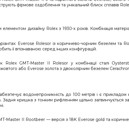
м елементом дизайну Rolex з 1930-х років. Комбінація матеріал
аріантах: Everose Rolesor із коричнево-чорним безелем та Rol
бить її впізнаваною серед інших конфігурацій.
безпечує водонепроникність до 100 метрів і є прикладом на
ота. Задня кришка з тонким рифленням щільно загвинчується 
і.