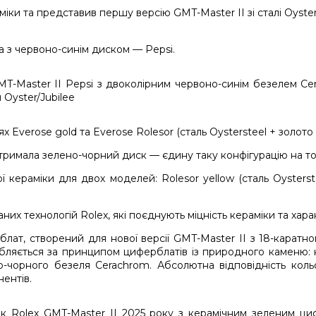
іки та представив першу версію GMT-Master II зі сталі Oyster
та з червоно-синім диском — Pepsi.
 Everose gold та Everose Rolesor (сталь Oystersteel + золото
тримала зелено-чорний диск — єдину таку конфігурацію на той 
ї кераміки для двох моделей: Rolesor yellow (сталь Oysters
них технологій Rolex, які поєднують міцність кераміки та ха
лат, створений для нової версії GMT-Master II з 18-каратно
ляється за принципом циферблатів із природного каменю: к
о-чорного безеля Cerachrom. Абсолютна відповідність коль
ентів.