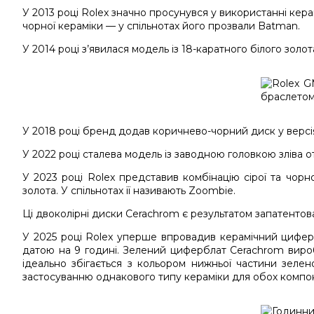
У 2013 році Rolex значно просунувся у використанні керам
чорної кераміки — у спільнотах його прозвали Batman.
У 2014 році з’явилася модель із 18-каратного білого золо
У 2018 році бренд додав коричнево-чорний диск у версіях
У 2022 році сталева модель із заводною головкою зліва о
У 2023 році Rolex представив комбінацію сірої та чорно
золота. У спільнотах її називають Zoombie.
Ці двоколірні диски Cerachrom є результатом запатентова
У 2025 році Rolex уперше впровадив керамічний циферб
датою на 9 годині. Зелений циферблат Cerachrom вироб
ідеально збігається з кольором нижньої частини зелен
застосуванню однакового типу кераміки для обох компон