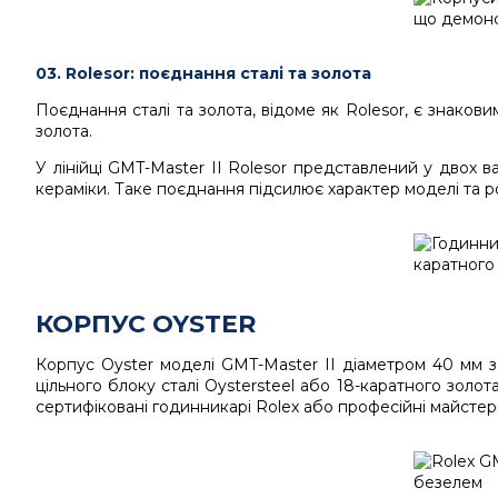
03. Rolesor: поєднання сталі та золота
Поєднання сталі та золота, відоме як Rolesor, є знакови
золота.
У лінійці GMT-Master II Rolesor представлений у двох в
кераміки. Таке поєднання підсилює характер моделі та ро
КОРПУС OYSTER
Корпус Oyster моделі GMT-Master II діаметром 40 мм за
цільного блоку сталі Oystersteel або 18-каратного зол
сертифіковані годинникарі Rolex або професійні майстерн