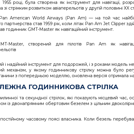
 1955 році, була створена як інструмент для навігації, роз
 зі стрімким розвитком авіаперельотів у другій половині XX ст
Pan American World Airways (Pan Am)
— на той час найбіл
о партнерства став 1959 рік, коли літак Pan Am Jet Clipper з
ав годинник GMT-Master як навігаційний інструмент.
й і надійний інструмент для подорожей, і з роками модель 
ий механізм, у якому годинникову стрілку можна було ре
лутанини з попередньою моделлю, оновлена версія отримала н
АЛЕЖНА ГОДИННИКОВА СТРІЛКА
вилинної та секундної стрілок, які показують місцевий час,
зом із двонапрямним обертовим безелем з цільним двоколірн
 постійному часовому поясі власника. Коли безель перебуває