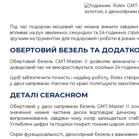
Під час подорожі місцевий час можна змінити завдяки 
впливає на рух хвилинної, секундної та 24-годинної стрі
зручним інструментом для подорожей і роботи в різних ч
ОБЕРТОВИЙ БЕЗЕЛЬ ТА ДОДАТК
Обертовий безель GMT-Master II дозволяє визначати 
довідковий час не використовується, оскільки 24-годинна
Щоб забезпечити точність і надійну роботу, Rolex створ
у двох напрямках. Насічки по краю полегшують захоплен
ДЕТАЛІ CERACHROM
Обертовий у двох напрямках безель GMT-Master II ос
значення: нижня частина диска відповідає денному ч
випромінювання, завдяки чому колір залишається стабіл
Углиблені цифри та поділки покриті тонким шаром золота
Окрім функціональності, двоколірний безель є важливим