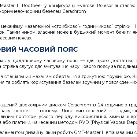
механізму незалежної «стрибкової» годинникової стрілки. Ї
лок. Таким чином, власник може в будь-який момент бачити як
асових поясах.
ОВИЙ ЧАСОВИЙ ПОЯС
час у додатковому часовому поясі — для цього достатньо 
 стрілка слугує для зчитування часу нового поясу за поділкам
ив спеціальний механізм обертання з трикутною пружиною. Він
ня та роблять користування безелем зручним у повсякденних
нащений двоколірним диском Cerachrom із 24-годинною гр
асу, верхня — нічному. Диск виготовлений із надміцної
ьним протягом усього періоду використання. Хімічна інертн
 або платини, нанесеним методом PVD (Physical Vapour Depos
 елементом дизайну, який робить GMT-Master II впізнаваним 