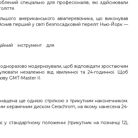
роблений спеціально для професіоналів, які здійснювали
оліття.
ьшого американського авіаперевізника, що виконував
дійснив перший у світі безпосадковий переліт Нью-Йорк —
неодноразово модернізували, щоб відповідати зростаючим
гулювати незалежно від хвилинної та 24-годинної. Щоб
азву
GMT-Master II
.
 оснащена ще однією стрілкою з трикутним наконечником.
им керамічним диском Cerachrom, на якому нанесена 24-
 у стандартному положенні (трикутник на позначці 12),