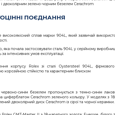
ГОЦІННІ ПОЄДНАННЯ
. Це високоякісний сплав марки 904L, який зазвичай викорис
ості.
 яка почала застосовувати сталь 904L у серійному виробництв
ь за інтенсивних умов експлуатації.
з червоно-синім безелем пропонується з темно-синім ла
на циферблатом Cerachrom зеленого кольору. У моделях з 18
лений двоколірний диск Cerachrom із сірої та чорної кераміки.