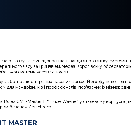
свою назву та функціональність завдяки розвитку системи ча
реднього часу за Гринвічем. Через Королівську обсерваторію
бальної системи часових поясів.
ує або працює в різних часових зонах. Його функціональніс
м для мандрівників і професіоналів, пов’язаних із міжнарод
MT-MASTER