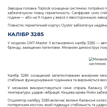
Заводна головка Triplock оснащена системою потрійної г
забезпечуючи повну герметичність. Сапфірове скло сті
години — або на 9 годині у версії з лівосторонньою зав
Повністю герметичний корпус Oyster забезпечує надійни
КАЛІБР 3285
У моделях GMT-Master II встановлено калібр 3285 — авт
бренду, захищених патентами. Механізм демонструє покра
Калібр 3285 оснащений запатентованим анкерним меха
стабільне функціонування годинника та вирізняється висо
У механізмі використовується синя спіраль балансу Pa
температури, ударів і вібрацій. Кінцева крива Rolex забе
Осцилятор калібру 3285 включає велике балансне колесо 
поперечним мостом, який підвищує стабільність та ударо