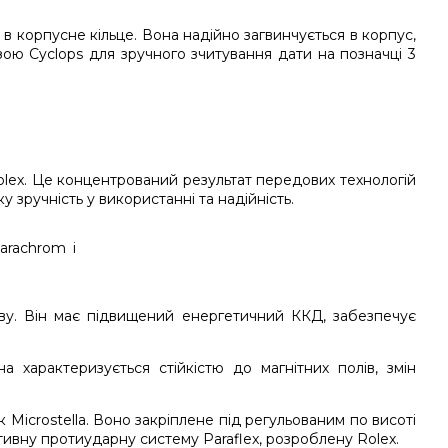
в корпусне кільце. Вона надійно загвинчується в корпус,
ою Cyclops для зручного зчитування дати на позначці 3
olex. Це концентрований результат передових технологій
зручність у використанні та надійність.
ву. Він має підвищений енергетичний ККД, забезпечує
а характеризується стійкістю до магнітних полів, змін
Microstella. Воно закріплене під регульованим по висоті
ивну протиударну систему Paraflex, розроблену Rolex.