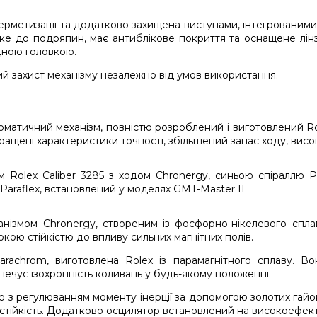
ерметизації та додатково захищена виступами, інтегрованими 
йке до подряпин, має антиблікове покриття та оснащене лінз
одною головкою.
й захист механізму незалежно від умов використання.
оматичний механізм, повністю розроблений і виготовлений R
щені характеристики точності, збільшений запас ходу, високу 
нізмом Chronergy, створеним із фосфорно-нікелевого спла
кою стійкістю до впливу сильних магнітних полів.
rachrom, виготовлена Rolex із парамагнітного сплаву. Вон
зпечує ізохронність коливань у будь-якому положенні.
з регулюванням моменту інерції за допомогою золотих гайок 
стійкість. Додатково осцилятор встановлений на високоефект