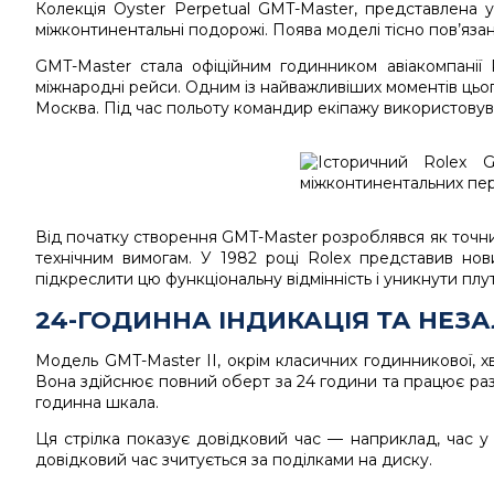
Колекція
Oyster Perpetual GMT-Master
, представлена у
міжконтинентальні подорожі. Поява моделі тісно пов’язана
GMT-Master стала офіційним годинником авіакомпанії
міжнародні рейси. Одним із найважливіших моментів цьог
Москва. Під час польоту командир екіпажу використовув
Від початку створення GMT-Master розроблявся як точни
технічним вимогам. У 1982 році Rolex представив нов
підкреслити цю функціональну відмінність і уникнути п
24-ГОДИННА ІНДИКАЦІЯ ТА НЕЗ
Модель GMT-Master II, окрім класичних годинникової, х
Вона здійснює повний оберт за 24 години та працює ра
годинна шкала.
Ця стрілка показує довідковий час — наприклад, час у
довідковий час зчитується за поділками на диску.