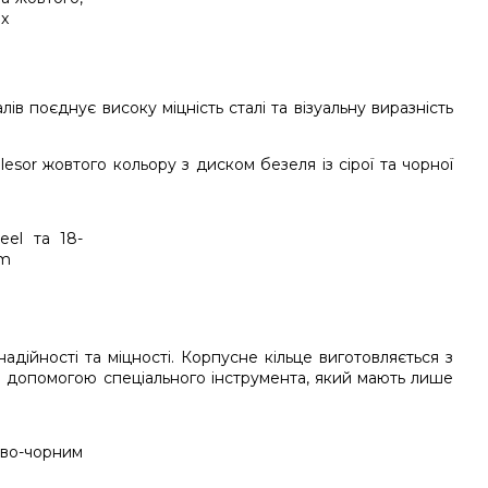
ів поєднує високу міцність сталі та візуальну виразність
esor жовтого кольору з диском безеля із сірої та чорної
дійності та міцності. Корпусне кільце виготовляється з
за допомогою спеціального інструмента, який мають лише