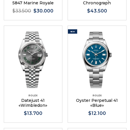
5847 Marine Royale
Chronograph
$33.500
$30.000
$43.500
NEW
ROLEX
ROLEX
Datejust 41
Oyster Perpetual 41
«Wimbledon»
«Blue»
$13.700
$12.100