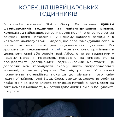
КОЛЕКЦІЯ ШВЕЙЦАРСЬКИХ
ГОДИННИКІВ
В онлайн магазині Status Group Ви можете
купити
швейцарський годинник за найвигіднішими цінами
.
Колекція від найкращих світових марок постійно оновлюється за
рахунок нових надходжень, у нашому каталозі завжди є в
наявності найпопулярніші моделі, що зарекомендували себе, а
також лімітовані серії для годинникових цінителів. Всі
хронометри представлені
на сайті
– це виключно оригінальні в
ідеальному стані або зовсім нові. Абсолютно всі годинники у
нашому магазині проходять перевірку на справжність та
працездатність досвідченими годинниковими майстрами. Це
дозволяє нам гарантувати високу якість запропонованих
моделей, а також уберегти Вас від репліки. У процесі
прилучення потенційних покупців до різноманітного світу
годинної майстерності, Status Group завжди враховує потреби та
побажання кожного клієнта, тому якщо потрібної Вам моделі на
сайті немає в наявності, ми готові допомогти Вам з їх пошуком та
покупкою.