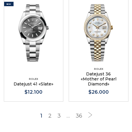
NEW
ROLEX
Datejust 36
«Mother of Pearl
ROLEX
Datejust 41 «Slate»
Diamond»
$12.100
$26.000
1
2
3
…
36