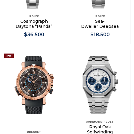
ROLEX
ROLEX
Cosmograph
Sea-
Daytona “Panda”
Dweller Deepsea
$36.500
$18.500
SALE
AUDEMARS PIGUET
Royal Oak
Selfwinding
BREGUET