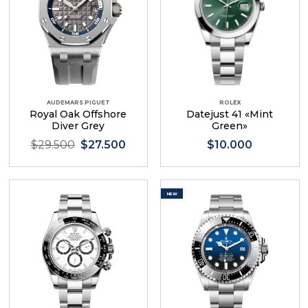
AUDEMARS PIGUET
ROLEX
Royal Oak Offshore
Datejust 41 «Mint
Diver Grey
Green»
$29.500
$27.500
$10.000
NEW