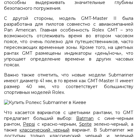
способны выдерживать значительные глубины
безопасного погружения.
С другой стороны, модель GMT-Master II была
разработана для пилотов совместно с авиакомпанией
Pan American. Главная особенность Rolex GMT – это
возможность отслеживать время во втором часовом
поясе, что очень полезно для путешественников, часто
пересекающих временные зоны. Кроме того, на цветных
рантах GMT размещены индикаторы «день/ночь», что
упрощает определение времени в других часовых
поясах.
Важно также отметить, что новые модели Submariner
имеют диаметр 41 мм, в то время как GMT-Master II имеет
размер 40 мм, что соответствует большинству
спортивных моделей Rolex.
Что касается вариантов с цветными рантами, то GMT
предлагает больший выбор:
Batman
с сине-черным
рантом,
Pepsi
с красно-черным,
Sprite
зелено-черный, а
также
классический черный
вариант. В Submariner же
доступны только
классический черный
и зеленый