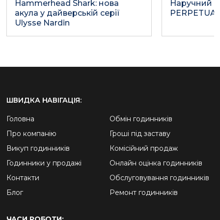
Hammerhead Shark: нова
Наручний 
акула у дайверській серії
PERPETUAL
Ulysse Nardin
ШВИДКА НАВІГАЦІЯ:
Головна
Обмін годинників
Про компанію
Гроші під заставу
Викуп годинників
Комісійний продаж
Годинники у продажі
Онлайн оцінка годинників
Контакти
Обслуговування годинників
Блог
Ремонт годинників
ЧАСИ РОБОТИ: