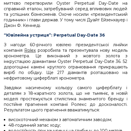
миттєво перетворили Oyster Perpetual Day-Date на
справжній еталон, затребуваний серед впливових людей
та успішних бізнесменів. Охоче ​​носили «президентський
годинник» і глави держав. У тому числі Дуайт Ейзенхауер і
Джон Ф. Кеннеді.
“Ювілейна устриця”: Perpetual Day-Date 36
З нагоди 60-річного ювілею президентської лінійки
компанія
Rolex
розробила та презентувала нову модель
хронометра. Це виконаний з жовтого золота з
інкрустацією діамантами Oyster Perpetual Day-Date 36. 52
дорогоцінні камені круглого огранювання прикрашають
виріб по обідку. Ще 217 діамантів розташовано на
нефритовому циферблаті хронометра.
Завдяки насиченому кольору самого циферблату і
деталям з 18-каратного золота, що не тьмяніє, в новій
моделі простежується стилістика знаменитого бренду і
постійне прагнення компанії Ролекс до досконалості.
Результатом цього прагнення вважатимуться:
високоточний механізм з автоматичним заводом;
48-годинний запас ходу;
водостійкість при зануренні на глибину до 100 метрів.