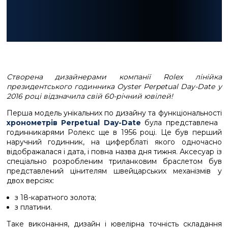
Створена дизайнерами компанії Rolex лінійка
президентського годинника Oyster Perpetual Day-Date у
2016 році відзначила свій 60-річний ювілей!
Перша модель унікальних по дизайну та функціональності
хронометрів Perpetual Day-Date
була представлена ​​
годинникарями Ролекс ще в 1956 році. Це був перший
наручний годинник, на циферблаті якого одночасно
відображалася і дата, і повна назва дня тижня. Аксесуар із
спеціально розробленим триланковим браслетом був
представлений цінителям швейцарських механізмів у
двох версіях:
з 18-каратного золота;
з платини.
Таке виконання, дизайн і ювелірна точність складання