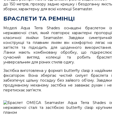
до 150 метрів, прозору задню кришку і бездоганну якість
зборки, характерну для всієї колекції Seamaster.
БРАСЛЕТИ ТА РЕМІНЦІ
Моделі Aqua Terra Shades оснащені браслетом із
нержавіючої сталі, який повторює характерні пропорції
класичної лінійки Seamaster. Завдяки симетричній
конструкції та плавним лініям він комфортно лягає на
зап’ястя та підходить для щоденного використання.
Ланки мають комбіновану обробку, що підкреслює
сучасний вигляд колекції та робить браслет
універсальним для різних стилів одягу.
Застібка виготовлена у форматі butterfly clasp з надійним
фіксатором. Вона зберігає чистий силует браслета і
забезпечує щільну посадку без зайвого об’єму. Завдяки
продуманому механізму застібка не заважає рухам і не
перетискає зап’ястя.