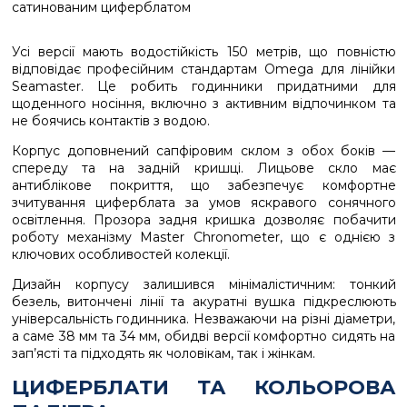
Усі версії мають водостійкість 150 метрів, що повністю
відповідає професійним стандартам Omega для лінійки
Seamaster. Це робить годинники придатними для
щоденного носіння, включно з активним відпочинком та
не боячись контактів з водою.
Корпус доповнений сапфіровим склом з обох боків —
спереду та на задній кришці. Лицьове скло має
антиблікове покриття, що забезпечує комфортне
зчитування циферблата за умов яскравого сонячного
освітлення. Прозора задня кришка дозволяє побачити
роботу механізму Master Chronometer, що є однією з
ключових особливостей колекції.
Дизайн корпусу залишився мінімалістичним: тонкий
безель, витончені лінії та акуратні вушка підкреслюють
універсальність годинника. Незважаючи на різні діаметри,
а саме 38 мм та 34 мм, обидві версії комфортно сидять на
зап’ясті та підходять як чоловікам, так і жінкам.
ЦИФЕРБЛАТИ ТА КОЛЬОРОВА