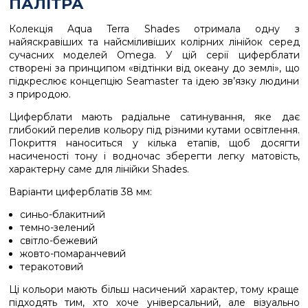
ПАЛІТРА
Колекція Aqua Terra Shades отримала одну з
найяскравіших та найсміливіших колірних лінійок серед
сучасних моделей Omega. У цій серії циферблати
створені за принципом «відтінки від океану до землі», що
підкреслює концепцію Seamaster та ідею зв’язку людини
з природою.
Циферблати мають радіальне сатинування, яке дає
глибокий перелив кольору під різними кутами освітлення.
Покриття наноситься у кілька етапів, щоб досягти
насиченості тону і водночас зберегти легку матовість,
характерну саме для лінійки Shades.
Варіанти циферблатів 38 мм:
синьо-блакитний
темно-зелений
світло-бежевий
жовто-помаранчевий
теракотовий
Ці кольори мають більш насичений характер, тому краще
підходять тим, хто хоче універсальний, але візуально