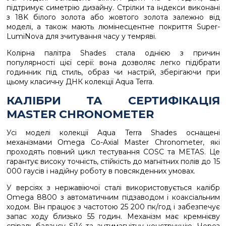
підтримує симетрію дизайну. Стрілки та індекси виконані
з 18K білого золота або жовтого золота залежно від
моделі, а також мають люмінесцентне покриття Super-
LumiNova для зчитування часу у темряві.
Колірна палітра Shades стала однією з причин
популярності цієї серії: вона дозволяє легко підібрати
годинник під стиль, образ чи настрій, зберігаючи при
цьому класичну ДНК колекції Aqua Terra.
КАЛІБРИ ТА СЕРТИФІКАЦІЯ
MASTER CHRONOMETER
Усі моделі колекції Aqua Terra Shades оснащені
механізмами Omega Co-Axial Master Chronometer, які
проходять повний цикл тестування COSC та METAS. Це
гарантує високу точність, стійкість до магнітних полів до 15
000 гаусів і надійну роботу в повсякденних умовах.
У версіях з нержавіючої сталі використовується калібр
Omega 8800 з автоматичним підзаводом і коаксіальним
ходом. Він працює з частотою 25 200 пк/год і забезпечує
запас ходу близько 55 годин. Механізм має кремнієву