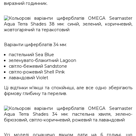
виразний годинник.
Варіанти циферблатів 34 мм:
пастельний Sea Blue
зеленувато-блакитний Lagoon
світло-бежевий Sandstone
світло-рожевий Shell Pink
лавандовий Violet
Ці відтінки м’якші та спокійніші, але все одно зберігають
фірмову глибину та перелив.
Усі моделі оснащено вікном дати на 6 годині, що