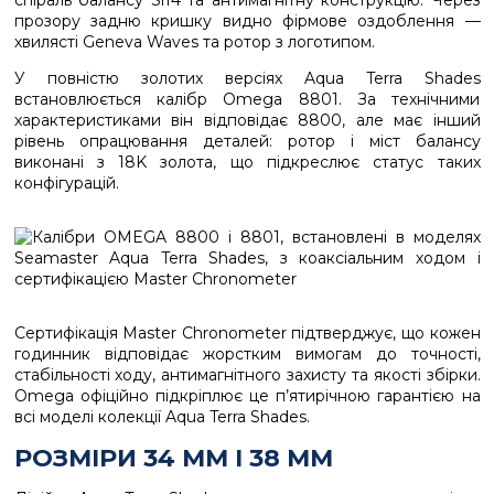
спіраль балансу Si14 та антимагнітну конструкцію. Через
прозору задню кришку видно фірмове оздоблення —
хвилясті Geneva Waves та ротор з логотипом.
У повністю золотих версіях Aqua Terra Shades
встановлюється калібр Omega 8801. За технічними
характеристиками він відповідає 8800, але має інший
рівень опрацювання деталей: ротор і міст балансу
виконані з 18K золота, що підкреслює статус таких
конфігурацій.
Сертифікація Master Chronometer підтверджує, що кожен
годинник відповідає жорстким вимогам до точності,
стабільності ходу, антимагнітного захисту та якості збірки.
Omega офіційно підкріплює це п’ятирічною гарантією на
всі моделі колекції Aqua Terra Shades.
РОЗМІРИ 34 ММ І 38 ММ