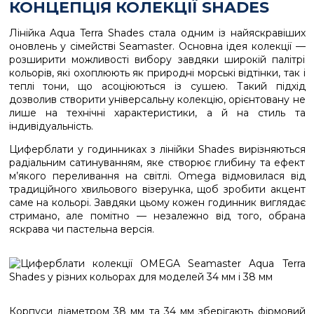
КОНЦЕПЦІЯ КОЛЕКЦІЇ SHADES
Лінійка Aqua Terra Shades стала одним із найяскравіших
оновлень у сімействі Seamaster. Основна ідея колекції —
розширити можливості вибору завдяки широкій палітрі
кольорів, які охоплюють як природні морські відтінки, так і
теплі тони, що асоціюються із сушею. Такий підхід
дозволив створити універсальну колекцію, орієнтовану не
лише на технічні характеристики, а й на стиль та
індивідуальність.
Циферблати у годинниках з лінійки Shades вирізняються
радіальним сатинуванням, яке створює глибину та ефект
м’якого переливання на світлі. Omega відмовилася від
традиційного хвильового візерунка, щоб зробити акцент
саме на кольорі. Завдяки цьому кожен годинник виглядає
стримано, але помітно — незалежно від того, обрана
яскрава чи пастельна версія.
Корпуси діаметром 38 мм та 34 мм зберігають фірмовий