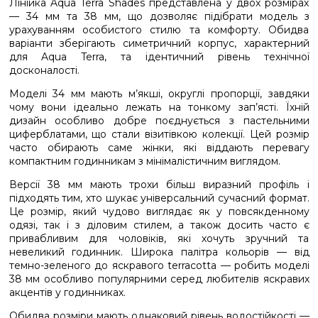
Лінійка Aqua Terra Shades представлена у двох розмірах
— 34 мм та 38 мм, що дозволяє підібрати модель з
урахуванням особистого стилю та комфорту. Обидва
варіанти зберігають симетричний корпус, характерний
для Aqua Terra, та ідентичний рівень технічної
досконалості.
Моделі 34 мм мають м’якші, округлі пропорції, завдяки
чому вони ідеально лежать на тонкому зап’ясті. Їхній
дизайн особливо добре поєднується з пастельними
циферблатами, що стали візитівкою колекції. Цей розмір
часто обирають саме жінки, які віддають перевагу
компактним годинникам з мінімалістичним виглядом.
Версії 38 мм мають трохи більш виразний профіль і
підходять тим, хто шукає універсальний сучасний формат.
Це розмір, який чудово виглядає як у повсякденному
одязі, так і з діловим стилем, а також досить часто є
привабливим для чоловіків, які хочуть зручний та
невеликий годинник. Широка палітра кольорів — від
темно-зеленого до яскравого terracotta — робить моделі
38 мм особливо популярними серед любителів яскравих
акцентів у годинниках.
Обидва розміри мають однаковий рівень водостійкості —