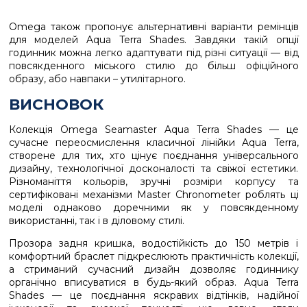
Omega також пропонує альтернативні варіанти ремінців
для моделей Aqua Terra Shades. Завдяки такій опції
годинник можна легко адаптувати під різні ситуації — від
повсякденного міського стилю до більш офіційного
образу, або навпаки – утилітарного.
ВИСНОВОК
Колекція Omega Seamaster Aqua Terra Shades — це
сучасне переосмислення класичної лінійки Aqua Terra,
створене для тих, хто цінує поєднання універсального
дизайну, технологічної досконалості та свіжої естетики.
Різноманіття кольорів, зручні розміри корпусу та
сертифіковані механізми Master Chronometer роблять ці
моделі однаково доречними як у повсякденному
використанні, так і в діловому стилі.
Прозора задня кришка, водостійкість до 150 метрів і
комфортний браслет підкреслюють практичність колекції,
а стриманий сучасний дизайн дозволяє годиннику
органічно вписуватися в будь-який образ. Aqua Terra
Shades — це поєднання яскравих відтінків, надійної