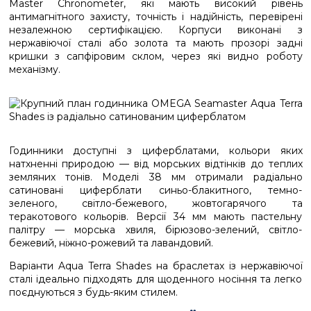
Master Chronometer, які мають високий рівень
антимагнітного захисту, точність і надійність, перевірені
незалежною сертифікацією. Корпуси виконані з
нержавіючої сталі або золота та мають прозорі задні
кришки з сапфіровим склом, через які видно роботу
механізму.
Годинники доступні з циферблатами, кольори яких
натхненні природою — від морських відтінків до теплих
земляних тонів. Моделі 38 мм отримали радіально
сатиновані циферблати синьо-блакитного, темно-
зеленого, світло-бежевого, жовтогарячого та
теракотового кольорів. Версії 34 мм мають пастельну
палітру — морська хвиля, бірюзово-зелений, світло-
бежевий, ніжно-рожевий та лавандовий.
Варіанти Aqua Terra Shades на браслетах із нержавіючої
сталі ідеально підходять для щоденного носіння та легко
поєднуються з будь-яким стилем.