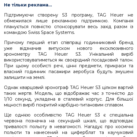
Не тільки реклама…
Підтримуючи створену S3 програму, TAG Heuer не
обмежилася лише рекламною підтримкою. Компанія
планується повністю спонсорувати весь захід разом із
командою Swiss Space Systems.
Причому перший етап співпраці годинниковий бренд
уже відзначив випуском нового ексклюзивного
хронометру TAG Heuer S3. Унікальний виріб
використовуватиметься як своєрідний посадковий талон.
При цьому особисті речі, цінні предмети, прикраси та
власний годинник пасажири аеробуса будуть змушені
залишити на землі.
Однак кварцовий хронограф TAG Heuer S3 цілком вартий
таких жертв. Модель, що відображає час з точністю до
1/10 секунд, укладена в сталевий корпус. Для більшої
міцності виріб покритий карбідно-титановим сплавом.
Ще однією особливістю TAG Heuer S3 є спеціальна
червона позначка на секундній шкалі, що відповідає
тривалості польоту в невагомості. Нагадує про космічні
польоти та нанесений на циферблат та каучуковий