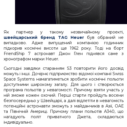
Як партнер у такому незвичайному проекті,
швейцарський бренд TAG Heuer
був обраний не
випадково. Адже випущений компанією годинник
підкорив космічні висоти ще 1962 року. Тоді на борт
FriendShip 7 астронавт Джон Глен піднявся саме з
хронографом марки Heuer.
Сьогодні завдяки старанням S3 повторити його досвід
можуть і інші. Дочірнє підприємство відомої компанії Swiss
Space Systems намагатиметься зробити космічні польоти
доступними широкому загалу. Для цього і створюється
програма польотів у невагомості. Причому взяти участь у
ній зможе кожен охочий. Перші старти пройдуть восени
безпосередньо у Швейцарії, а далі відлетіти в невагомість
потенційні астронавти зможуть з майданчиків в Азії, ОАЕ
та Північній Америці. Причому плани польотів A340, що
нагадують політ приватного Джета, складаються
індивідуально.