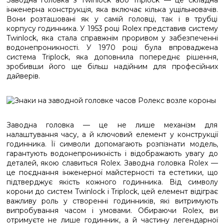
Заводна головка з Twinlock або Triplock — це складна
інженерна конструкція, яка включає кілька ущільнювачів.
Вони розташовані як у самій головці, так і в трубці
корпусу годинника. У 1953 році Rolex представив систему
Twinlock, яка стала справжнім проривом у забезпеченні
водонепроникності. У 1970 році була впроваджена
система Triplock, яка доповнила попереднє рішення,
зробивши його ще більш надійним для професійних
дайверів.
Заводна головка — це не лише механізм для
налаштування часу, а й ключовий елемент у конструкції
годинника. Її символи допомагають розпізнати модель,
гарантують водонепроникність і відображають увагу до
деталей, якою славиться Rolex. Заводна головка Rolex —
це поєднання інженерної майстерності та естетики, що
підтверджує якість кожного годинника. Від символу
корони до систем Twinlock і Triplock, цей елемент відіграє
важливу роль у створенні годинників, які витримують
випробування часом і умовами. Обираючи Rolex, ви
отримуєте не лише годинник, а й частину легендарної