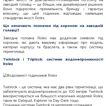
гарант якості та довговічності.Розміщення логотипу на
заводній головці — це більше, ніж дизайнерське рішення.
Воно підкреслює преміальність бренду і гарантує
власнику, що цей годинник відповідає найвищим
стандартам якості Rolex.
Що означають позначки під короною на заводній
головці?
Заводна головка Rolex має додаткові символи під
короною, які дають важливу інформацію про модель,
матеріал корпусу та браслета, а також про систему
герметизації.
Twinlock і Triplock: системи водонепроникності
Rolex
Twinlock – це система, яка має два рівні герметизації, що
забезпечують водонепроникність до 100 метрів. Twinlock
використовується на більшості класичних моделей Rolex,
таких як Datejust, Explorer та Day-Date тощо.
Позначки системи Twinlock та матеріалів годинника: