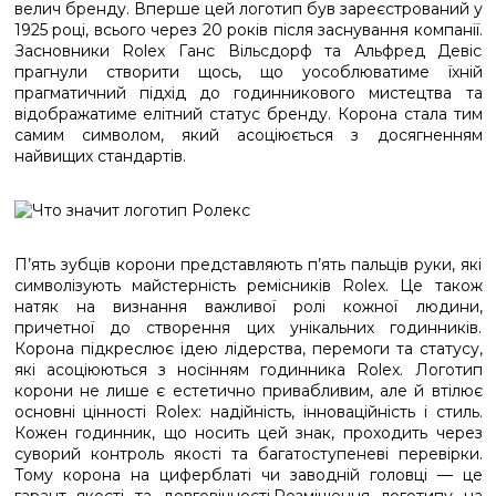
велич бренду. Вперше цей логотип був зареєстрований у
1925 році, всього через 20 років після заснування компанії.
Засновники Rolex Ганс Вільсдорф та Альфред Девіс
прагнули створити щось, що уособлюватиме їхній
прагматичний підхід до годинникового мистецтва та
відображатиме елітний статус бренду. Корона стала тим
самим символом, який асоціюється з досягненням
найвищих стандартів.
П’ять зубців корони представляють п’ять пальців руки, які
символізують майстерність ремісників Rolex. Це також
натяк на визнання важливої ролі кожної людини,
причетної до створення цих унікальних годинників.
Корона підкреслює ідею лідерства, перемоги та статусу,
які асоціюються з носінням годинника Rolex. Логотип
корони не лише є естетично привабливим, але й втілює
основні цінності Rolex: надійність, інноваційність і стиль.
Кожен годинник, що носить цей знак, проходить через
суворий контроль якості та багатоступеневі перевірки.
Тому корона на циферблаті чи заводній головці — це