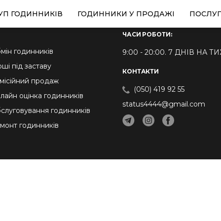
УП ГОДИННИКІВ
ГОДИННИКИ У ПРОДАЖІ
ПОСЛУ
ЧАСИ РОБОТИ:
мін годинників
9:00 - 20:00. 7 ДНІВ НА 
оші під заставу
КОНТАКТИ
місійний продаж
(050) 419 92 55
лайн оцінка годинників
status4444@gmail.com
слуговування годинників
монт годинників