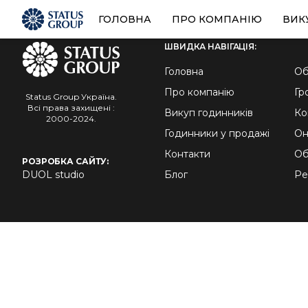
ГОЛОВНА
ПРО КОМПАНІЮ
ВИК
ШВИДКА НАВІГАЦІЯ:
Головна
Об
Про компанію
Гр
Status Group Україна.
Всі права захищені :
Викуп годинників
Ко
2000-2024.
Годинники у продажі
Он
Контакти
Об
РОЗРОБКА САЙТУ:
DUOL studio
Блог
Ре