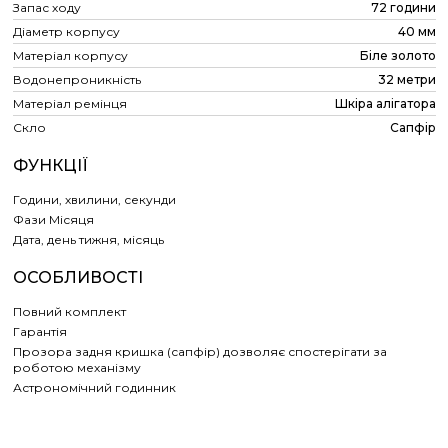
Запас ходу
72 години
Діаметр корпусу
40 мм
Матеріал корпусу
Біле золото
Водонепроникність
32 метри
Матеріал ремінця
Шкіра алігатора
Скло
Сапфір
ФУНКЦІЇ
Години, хвилини, секунди
Фази Місяця
Дата, день тижня, місяць
ОСОБЛИВОСТІ
Повний комплект
Гарантія
Прозора задня кришка (сапфір) дозволяє спостерігати за
роботою механізму
Астрономічний годинник