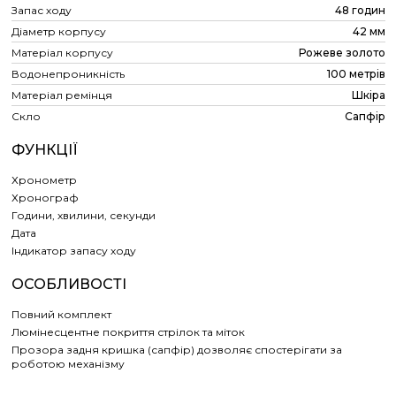
Запас ходу
48 годин
Діаметр корпусу
42 мм
Матеріал корпусу
Рожеве золото
Водонепроникність
100 метрів
Матеріал ремінця
Шкіра
Скло
Сапфір
ФУНКЦІЇ
Хронометр
Хронограф
Години, хвилини, секунди
Дата
Індикатор запасу ходу
ОСОБЛИВОСТІ
Повний комплект
Люмінесцентне покриття стрілок та міток
Прозора задня кришка (сапфір) дозволяє спостерігати за
роботою механізму