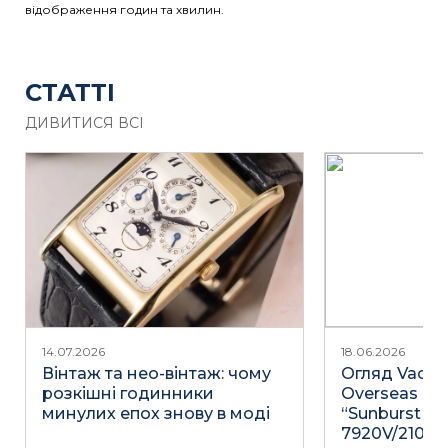
відображення годин та хвилин.
СТАТТІ
ДИВИТИСЯ ВСІ
14.07.2026
18.06.2026
Вінтаж та нео-вінтаж: чому
Огляд Vache
розкішні годинники
Overseas Du
минулих епох знову в моді
“Sunburst Gr
7920V/210R-