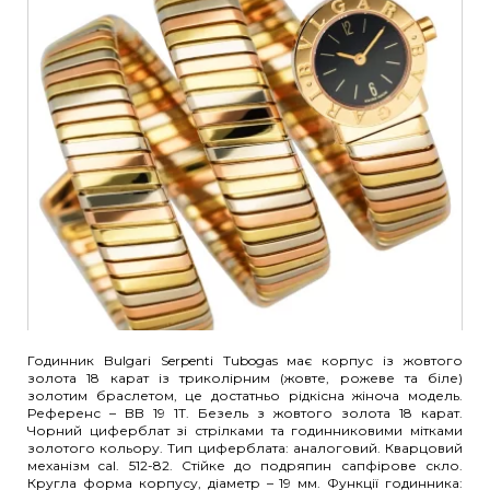
Годинник Bulgari Serpenti Tubogas має корпус із жовтого
золота 18 карат із триколірним (жовте, рожеве та біле)
золотим браслетом, це достатньо рідкісна жіноча модель.
Референс – BB 19 1T. Безель з жовтого золота 18 карат.
Чорний циферблат зі стрілками та годинниковими мітками
золотого кольору. Тип циферблата: аналоговий. Кварцовий
механізм cal. 512-82. Стійке до подряпин сапфірове скло.
Кругла форма корпусу, діаметр – 19 мм. Функції годинника: