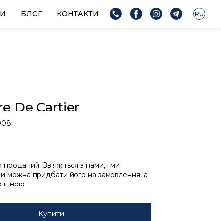
ГИ
БЛОГ
КОНТАКТИ
RU
e De Cartier
008
проданий. Зв'яжіться з нами, і ми
чи можна придбати його на замовлення, а
ю ціною
Купити