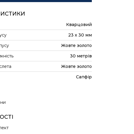
РИСТИКИ
Кварцовий
усу
23 x 30 мм
пусу
Жовте золото
кність
30 метрів
слета
Жовте золото
Сапфір
ини
ОСТІ
лект