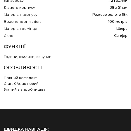
Запас ходу
42 години
Діаметр корпусу
38 x 51 мм
Матеріал корпусу
Рожеве золото 18к
Водонепроникність
100 метрів
Матеріал ремінця
Шкіра
Скло
Сапфір
ФУНКЦІЇ
Години, хвилини, секунди
ОСОБЛИВОСТІ
Повний комплект
Стан: б/в, як новий
Знятий з виробництва
ШВИДКА НАВІГАЦІЯ: