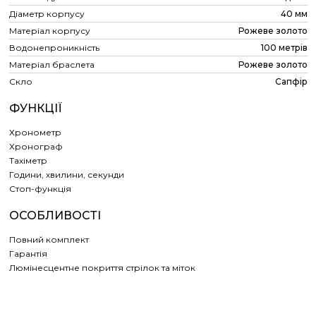
Діаметр корпусу
40 мм
Матеріал корпусу
Рожеве золото
Водонепроникність
100 метрів
Матеріал браслета
Рожеве золото
Скло
Сапфір
ФУНКЦІЇ
Хронометр
Хронограф
Тахіметр
Години, хвилини, секунди
Cтоп-функція
ОСОБЛИВОСТІ
Повний комплект
Гарантія
Люмінесцентне покриття стрілок та міток