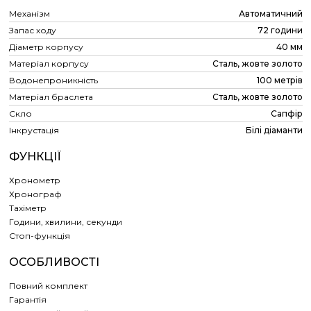
Механізм
Автоматичний
Запас ходу
72 години
Діаметр корпусу
40 мм
Матеріал корпусу
Сталь, жовте золото
Водонепроникність
100 метрів
Матеріал браслета
Сталь, жовте золото
Скло
Сапфір
Інкрустація
Білі діаманти
ФУНКЦІЇ
Хронометр
Хронограф
Тахіметр
Години, хвилини, секунди
Cтоп-функція
ОСОБЛИВОСТІ
Повний комплект
Гарантія