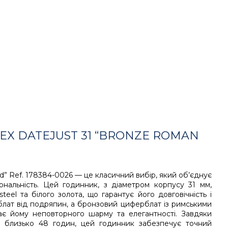
EX DATEJUST 31 “BRONZE ROMAN
d” Ref. 178384-0026 — це класичний вибір, який об’єднує
нальність. Цей годинник, з діаметром корпусу 31 мм,
steel та білого золота, що гарантує його довговічність і
блат від подряпин, а бронзовий циферблат із римськими
ає йому неповторного шарму та елегантності. Завдяки
у близько 48 годин, цей годинник забезпечує точний