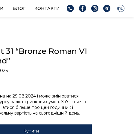
ГИ
БЛОГ
КОНТАКТИ
RU
t 31 “Bronze Roman VI
nd”
0026
ьна на 29.08.2024 і може змінюватися
урсу валют і ринкових умов. Зв'яжіться з
знатися більше про цей годинник і
альну вартість на сьогоднішній день.
Купити