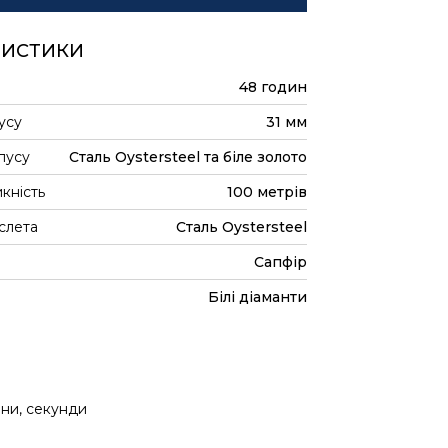
РИСТИКИ
48 годин
усу
31 мм
пусу
Сталь Oystersteel та біле золото
кність
100 метрів
слета
Сталь Oystersteel
Сапфір
Білі діаманти
ини, секунди