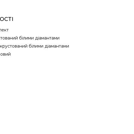
ОСТІ
лект
стований білими діамантами
крустований білими діамантами
 новий