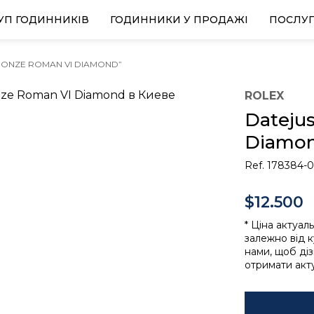
УП ГОДИННИКІВ
ГОДИННИКИ У ПРОДАЖІ
ПОСЛУ
BRONZE ROMAN VI DIAMOND”
ROLEX
Datejus
Diamo
Ref. 178384-
$12.500
* Ціна актуал
залежно від к
нами, щоб ді
отримати акту