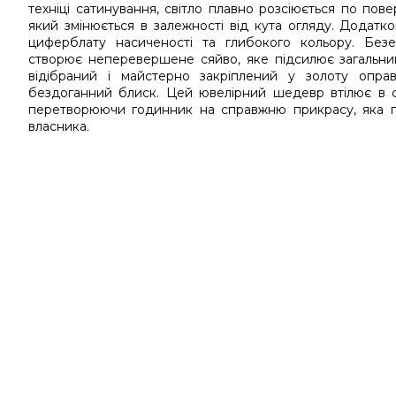
техніці сатинування, світло плавно розсіюється по пов
який змінюється в залежності від кута огляду. Додат
циферблату насиченості та глибокого кольору. Безе
створює неперевершене сяйво, яке підсилює загальни
відібраний і майстерно закріплений у золоту опра
бездоганний блиск. Цей ювелірний шедевр втілює в со
перетворюючи годинник на справжню прикрасу, яка п
власника.