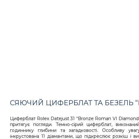
СЯЮЧИЙ ЦИФЕРБЛАТ ТА БЕЗЕЛЬ “
Циферблат Rolex Datejust 31 “Bronze Roman VI Diamond
притягує погляди. Темно-сірий циферблат, виконан
годиннику глибини та загадковості. Особливу ува
інкрустована 11 діамантами, що підкреслює розкіш і ви