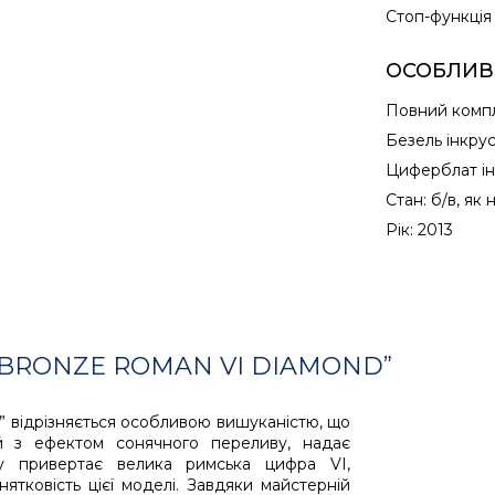
Cтоп-функція
ОСОБЛИВ
Повний комп
Безель інкру
Циферблат ін
Стан: б/в, як
Рік: 2013
BRONZE ROMAN VI DIAMOND”
” відрізняється особливою вишуканістю, що
ий з ефектом сонячного переливу, надає
гу привертає велика римська цифра VI,
нятковість цієї моделі. Завдяки майстерній