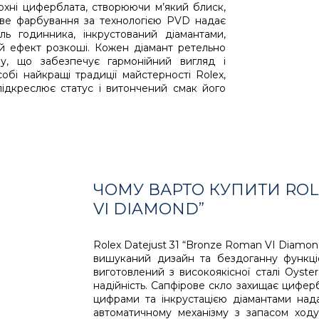
ерхні циферблата, створюючи м’який блиск,
кове фарбування за технологією PVD надає
ль годинника, інкрустований діамантами,
й ефект розкоші. Кожен діамант ретельно
ву, що забезпечує гармонійний вигляд і
бі найкращі традиції майстерності Rolex,
ідкреслює статус і витончений смак його
ЧОМУ ВАРТО КУПИТИ ROL
VI DIAMOND”
Rolex Datejust 31 “Bronze Roman VI Diamon
вишуканий дизайн та бездоганну функціо
виготовлений з високоякісної сталі Oyster
надійність. Сапфірове скло захищає цифер
цифрами та інкрустацією діамантами над
автоматичному механізму з запасом ход