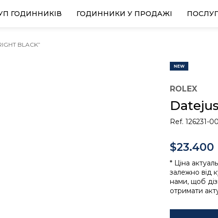
УП ГОДИННИКІВ
ГОДИННИКИ У ПРОДАЖІ
ПОСЛУ
BRIGHT BLACK”
NEW
ROLEX
Datejus
Ref. 126231-0
$23.400
* Ціна актуал
залежно від к
нами, щоб ді
отримати акту