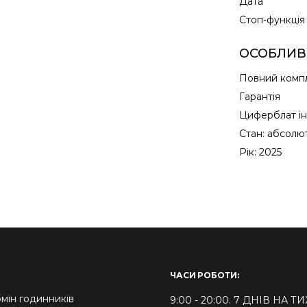
Дата
Cтоп-функція
ОСОБЛИВ
Повний комп
Гарантія
Циферблат ін
Стан: абсолю
Рік: 2025
ЧАСИ РОБОТИ:
мін годинників
9:00 - 20:00. 7 ДНІВ НА 