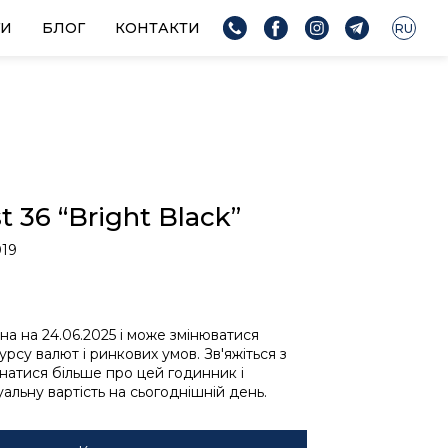
ГИ
БЛОГ
КОНТАКТИ
RU
t 36 “Bright Black”
019
ьна на 24.06.2025 і може змінюватися
урсу валют і ринкових умов. Зв'яжіться з
знатися більше про цей годинник і
альну вартість на сьогоднішній день.