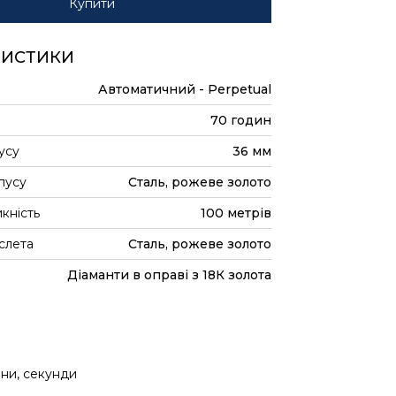
Купити
РИСТИКИ
Автоматичний - Perpetual
70 годин
усу
36 мм
пусу
Сталь, рожеве золото
кність
100 метрів
слета
Сталь, рожеве золото
Діаманти в оправі з 18К золота
ини, секунди