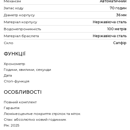
Механізм
Автоматичний
Запас ходу
70 годин
Діаметр корпусу
36 мм
Матеріал корпусу
Нержавіюча сталь
Водонепроникність
100 метрів
Матеріал браслета
Нержавіюча сталь
Скло
Сапфір
ФУНКЦІЇ
Хронометр
Години, хвилини, секунди
Дата
Cтоп-функція
ОСОБЛИВОСТІ
Повний комплект
Гарантія
Люмінесцентне покриття стрілок та міток
Стан: абсолютно новий годинник
Рік: 2025