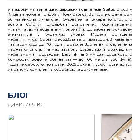
У нашому магазині швейцарських годинників Status Group у
Києві ви можете придбати Rolex Datejust 36. Корпус діаметром
36 мм виконаний із сталі Oystersteel та 18-каратного білого
золота. Срібний циферблат доповнений годинниковими
мітками з люмінесцентним покриттям, що забезпечує чудову
зчитуваність у будь-яких умовах. Модель оснащена
механічним калібром Rolex 3235 із автопідзаводом, 31 каменем
і запасом ходу до 70 годин. Браслет Jubilee виготовлений із
нержавіючої сталі та має застібку Oysterclasp із розкладним
механізмом і подовжувач Easylink на 5 мм для додаткового
комфорту. Водонепроникність — до 100 метрів (330 футів).
Годинник абсолютно новий, 2025 року випуску, постачається
у повному комплекті з коробкою та документами.
БЛОГ
ДИВИТИСЯ ВСІ