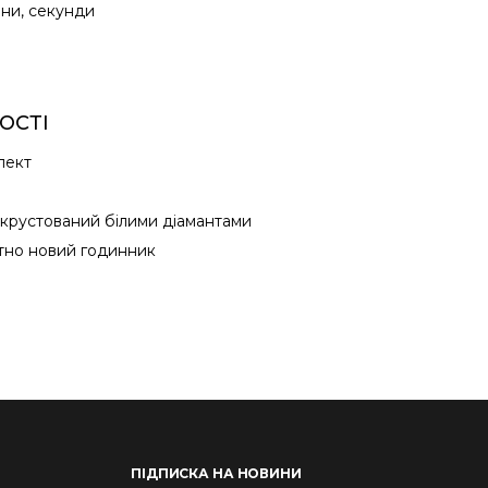
ини, секунди
ОСТІ
лект
крустований білими діамантами
тно новий годинник
ПІДПИСКА НА НОВИНИ