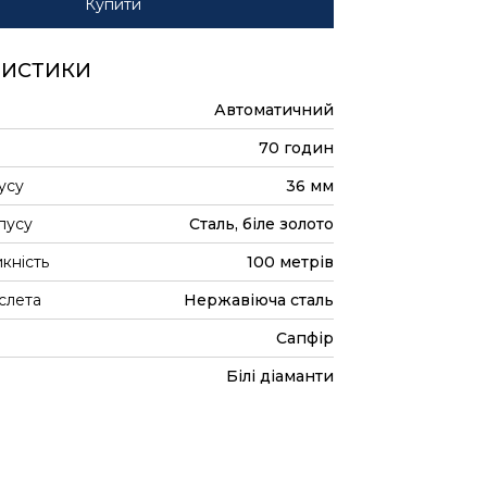
Купити
РИСТИКИ
Автоматичний
70 годин
усу
36 мм
пусу
Сталь, біле золото
кність
100 метрів
слета
Нержавіюча сталь
Сапфір
Білі діаманти