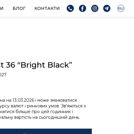
ГИ
БЛОГ
КОНТАКТИ
RU
t 36 “Bright Black”
027
ьна на 13.03.2026 і може змінюватися
урсу валют і ринкових умов. Зв'яжіться з
знатися більше про цей годинник і
альну вартість на сьогоднішній день.