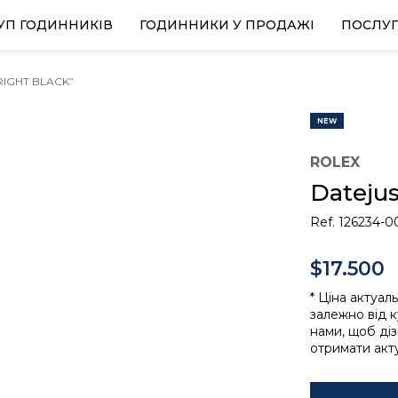
УП ГОДИННИКІВ
ГОДИННИКИ У ПРОДАЖІ
ПОСЛУ
BRIGHT BLACK”
NEW
ROLEX
Datejus
Ref. 126234-0
$17.500
* Ціна актуал
залежно від к
нами, щоб ді
отримати акту