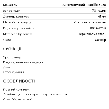
Механізм
Автоматичний - калібр 3235
Запас ходу
70 годин
Діаметр корпусу
41 мм
Матеріал корпусу
Сталь та біле золото
Водонепроникність
100 метрів
Матеріал браслета
Нержавіюча сталь
Скло
Сапфір
ФУНКЦІЇ
Хронометр
Години, хвилини, секунди
Дата
Cтоп-функція
ОСОБЛИВОСТІ
Повний комплект
Люмінесцентне покриття стрілок та міток
Стан: б/в, як новий