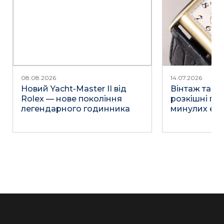
08.08.2026
14.07.2026
Новий Yacht-Master II від
Вінтаж та не
Rolex — нове покоління
розкішні го
легендарного годинника
минулих епо