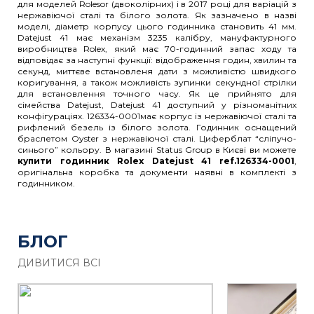
для моделей Rolesor (двоколірних) і в 2017 році для варіацій з
нержавіючої сталі та білого золота. Як зазначено в назві
моделі, діаметр корпусу цього годинника становить 41 мм.
Datejust 41 має механізм 3235 калібру, мануфактурного
виробництва Rolex, який має 70-годинний запас ходу та
відповідає за наступні функції: відображення годин, хвилин та
секунд, миттєве встановленя дати з можливістю швидкого
коригування, а також можливість зупинки секундної стрілки
для встановлення точного часу. Як це прийнято для
сімейства Datejust, Datejust 41 доступний у різноманітних
конфігураціях. 126334-0001має корпус із нержавіючої сталі та
рифлений безель із білого золота. Годинник оснащений
браслетом Oyster з нержавіючої сталі. Циферблат “сліпучо-
синього” кольору. В магазині Status Group в Києві ви можете
купити годинник Rolex Datejust 41 ref.126334-0001
,
оригінальна коробка та документи наявні в комплекті з
годинником.
БЛОГ
ДИВИТИСЯ ВСІ