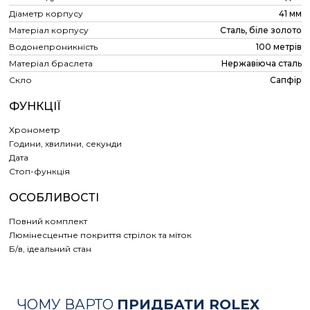
Діаметр корпусу
41 мм
Матеріал корпусу
Сталь, біле золото
Водонепроникність
100 метрів
Матеріал браслета
Нержавіюча сталь
Скло
Сапфір
ФУНКЦІЇ
Хронометр
Години, хвилини, секунди
Дата
Cтоп-функція
ОСОБЛИВОСТІ
Повний комплект
Люмінесцентне покриття стрілок та міток
Б/в, ідеальний стан
ЧОМУ ВАРТО
ПРИДБАТИ ROLEX