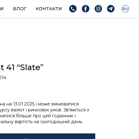
ГИ
БЛОГ
КОНТАКТИ
RU
t 41 “Slate”
014
ьна на 13.01.2025 і може змінюватися
урсу валют і ринкових умов. Зв'яжіться з
знатися більше про цей годинник і
альну вартість на сьогоднішній день.