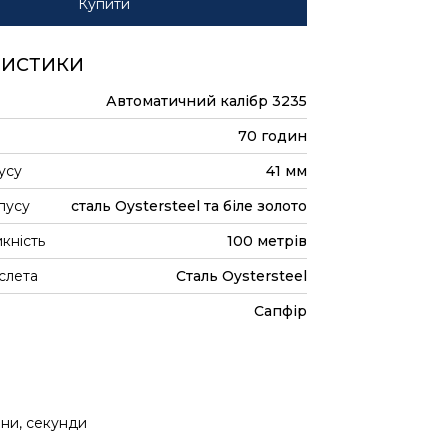
Купити
РИСТИКИ
Автоматичний калібр 3235
70 годин
усу
41 мм
пусу
сталь Oystersteel та біле золото
кність
100 метрів
слета
Сталь Oystersteel
Сапфір
ини, секунди