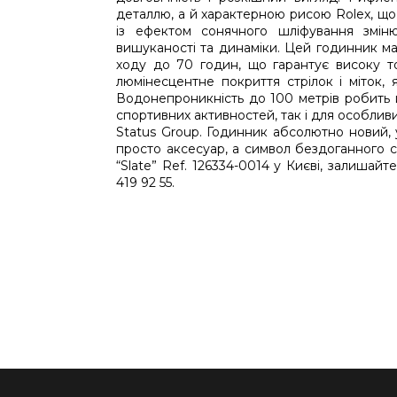
деталлю, а й характерною рисою Rolex, що
із ефектом сонячного шліфування зміню
вишуканості та динаміки. Цей годинник ма
ходу до 70 годин, що гарантує високу точн
люмінесцентне покриття стрілок і міток, я
Водонепроникність до 100 метрів робить 
спортивних активностей, так і для особлив
Status Group. Годинник абсолютно новий, 
просто аксесуар, а символ бездоганного с
“Slate” Ref. 126334-0014 у Києві, залишай
419 92 55.