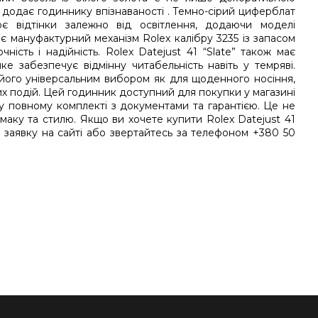
 додає годиннику впізнаваності . Темно-сірий циферблат
є відтінки залежно від освітлення, додаючи моделі
є мануфактурний механізм Rolex калібру 3235 із запасом
ість і надійність. Rolex Datejust 41 “Slate” також має
ке забезпечує відмінну читабельність навіть у темряві.
його універсальним вибором як для щоденного носіння,
их подій. Цей годинник доступний для покупки у магазині
у повному комплекті з документами та гарантією. Це не
маку та стилю. Якщо ви хочете купити Rolex Datejust 41
те заявку на сайті або звертайтесь за телефоном +380 50