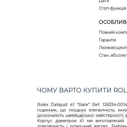
Дата
Cтоп-функція
ОСОБЛИВ
Повний комп
Гарантія
Люмінесцентн
Стан: абсолю
ЧОМУ ВАРТО КУПИТИ ROLEX
Rolex Datejust 41 “Slate” Ref. 126334-0
годинник, що поєднує елегантність, інн
досконалість швейцарської майстерності, 
Корпус діаметром 41 мм виготовлений із
довговічність і розкішний вигляд. Рифл