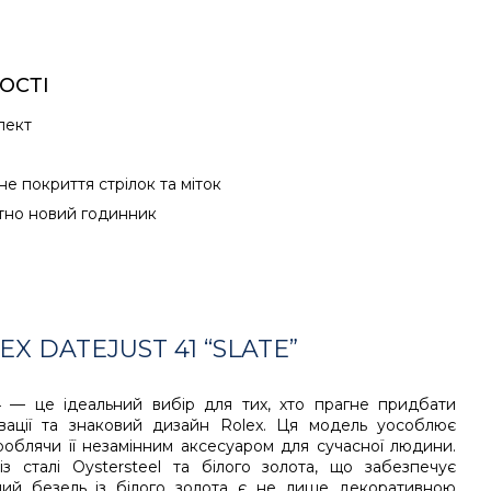
ОСТІ
лект
е покриття стрілок та міток
тно новий годинник
 DATEJUST 41 “SLATE”
014 — це ідеальний вибір для тих, хто прагне придбати
овації та знаковий дизайн Rolex. Ця модель уособлює
роблячи її незамінним аксесуаром для сучасної людини.
 сталі Oystersteel та білого золота, що забезпечує
ений безель із білого золота є не лише декоративною