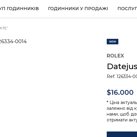
УП ГОДИННИКІВ
ГОДИННИКИ У ПРОДАЖІ
ПОСЛУ
LATE”
NEW
ROLEX
Datejus
Ref. 126334-0
$16.000
* Ціна актуал
залежно від к
нами, щоб ді
отримати акту