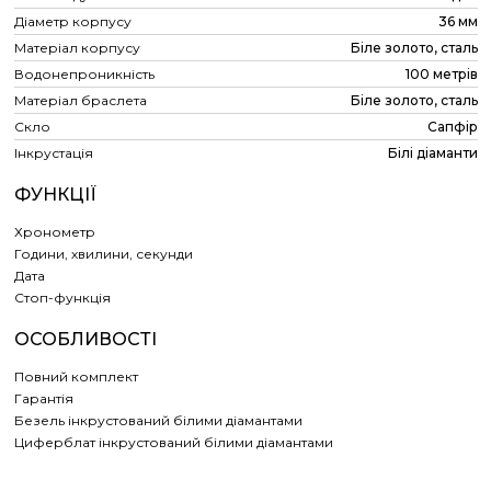
Діаметр корпусу
36 мм
Матеріал корпусу
Біле золото, сталь
Водонепроникність
100 метрів
Матеріал браслета
Біле золото, сталь
Скло
Сапфір
Інкрустація
Білі діаманти
ФУНКЦІЇ
Хронометр
Години, хвилини, секунди
Дата
Cтоп-функція
ОСОБЛИВОСТІ
Повний комплект
Гарантія
Безель інкрустований білими діамантами
Циферблат інкрустований білими діамантами