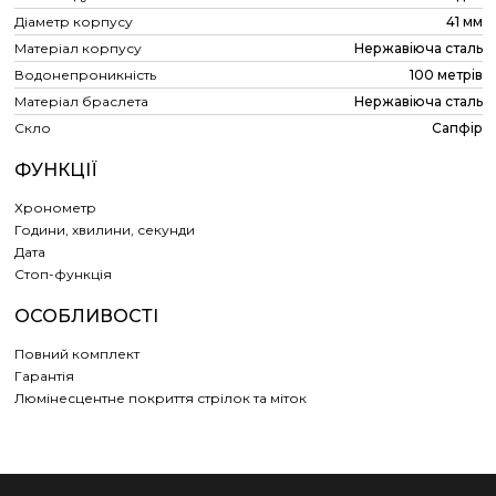
Діаметр корпусу
41 мм
Матеріал корпусу
Нержавіюча сталь
Водонепроникність
100 метрів
Матеріал браслета
Нержавіюча сталь
Скло
Сапфір
ФУНКЦІЇ
Хронометр
Години, хвилини, секунди
Дата
Cтоп-функція
ОСОБЛИВОСТІ
Повний комплект
Гарантія
Люмінесцентне покриття стрілок та міток