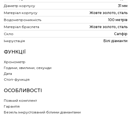
Діаметр корпусу
31 мм
Матеріал корпусу
Жовте золото, сталь
Водонепроникність
100 метрів
Матеріал браслета
Жовте золото, сталь
Скло
Сапфір
Інкрустація
Білі діаманти
ФУНКЦІЇ
Хронометр
Години, хвилини, секунди
Дата
Cтоп-функція
ОСОБЛИВОСТІ
Повний комплект
Гарантія
Безель інкрустований білими діамантами