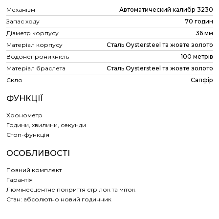
Механізм
Автоматический калибр 3230
Запас ходу
70 годин
Діаметр корпусу
36 мм
Матеріал корпусу
Сталь Oystersteel та жовте золото
Водонепроникність
100 метрів
Матеріал браслета
Сталь Oystersteel та жовте золото
Скло
Сапфір
ФУНКЦІЇ
Хронометр
Години, хвилини, секунди
Cтоп-функція
ОСОБЛИВОСТІ
Повний комплект
Гарантія
Люмінесцентне покриття стрілок та міток
Стан: абсолютно новий годинник