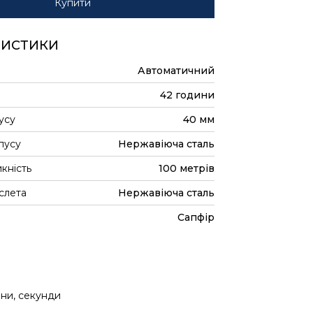
Купити
РИСТИКИ
Автоматичний
42 години
усу
40 мм
пусу
Нержавіюча сталь
кність
100 метрів
слета
Нержавіюча сталь
Сапфір
ини, секунди