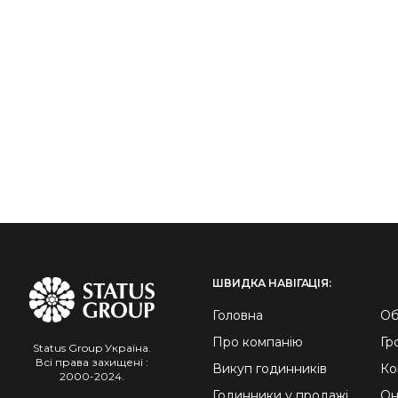
ШВИДКА НАВІГАЦІЯ:
Головна
Об
Про компанію
Гр
Status Group Україна.
Всі права захищені :
Викуп годинників
Ко
2000-2024.
Годинники у продажі
Он