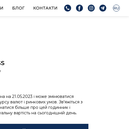
ГИ
БЛОГ
КОНТАКТИ
RU
ss
V
ьна на 21.05.2023 і може змінюватися
урсу валют і ринкових умов. Зв'яжіться з
знатися більше про цей годинник і
альну вартість на сьогоднішній день.