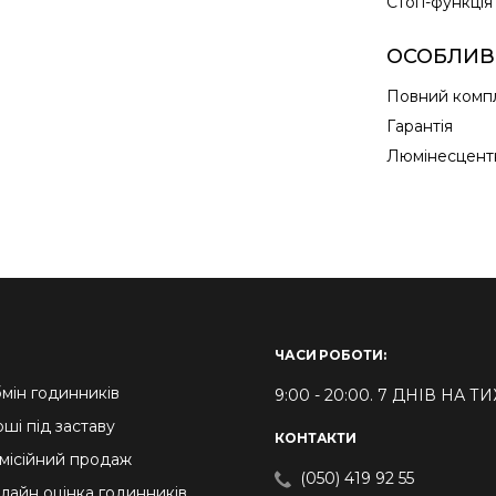
Cтоп-функція
ОСОБЛИВ
Повний комп
Гарантія
Люмінесцентн
ЧАСИ РОБОТИ:
мін годинників
9:00 - 20:00. 7 ДНІВ НА 
оші під заставу
КОНТАКТИ
місійний продаж
(050) 419 92 55
лайн оцінка годинників