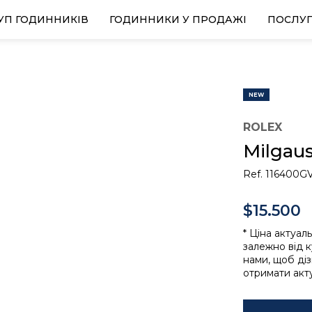
УП ГОДИННИКІВ
ГОДИННИКИ У ПРОДАЖІ
ПОСЛУ
NEW
ROLEX
Milgau
Ref. 116400G
$15.500
* Ціна актуал
залежно від к
нами, щоб ді
отримати акту