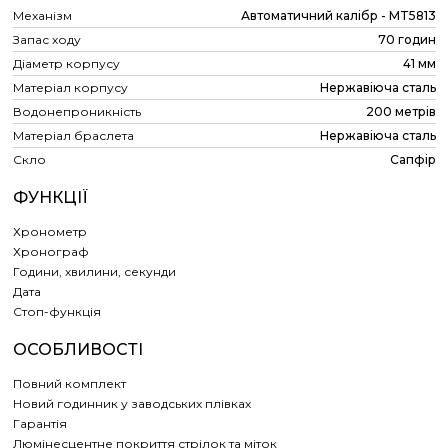
Механізм
Автоматичний калібр - MT5813
Запас ходу
70 годин
Діаметр корпусу
41 мм
Матеріал корпусу
Нержавіюча сталь
Водонепроникність
200 метрів
Матеріал браслета
Нержавіюча сталь
Скло
Сапфір
ФУНКЦІЇ
Хронометр
Хронограф
Години, хвилини, секунди
Дата
Cтоп-функція
ОСОБЛИВОСТІ
Повний комплект
Новий годинник у заводських плівках
Гарантія
Люмінесцентне покриття стрілок та міток