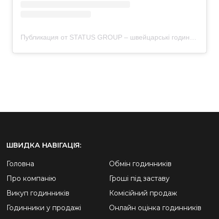
Публикация от STATUS GROUP – швейцарські годинники & автомобілі (@status_group_kiev)
ШВИДКА НАВІГАЦІЯ:
Головна
Обмін годинників
Про компанію
Гроші під заставу
Викуп годинників
Комісійний продаж
Годинники у продажі
Онлайн оцінка годинників