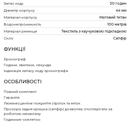
Запас ходу
50 годин
Діаметр корпусу
44 мм
Матеріал корпусу
Матовий титан
Водонепроникність
100 метрів
Матеріал ремінця
Текстиль з каучуковою підкладкою
Скло
Сапфір
ФУНКЦІЇ
Хронограф
Години, хвилини, секунди
Індикація запасу ходу хронографа
ОСОБЛИВОСТІ
Повний комплект
Гарантія
Люмінесцентне покриття стрілок та міток
Прозора задня кришка (сапфір) дозволяє спостерігати за
роботою механізму
Годинник-скелетон