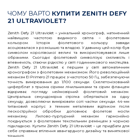
ЧОМУ ВАРТО
КУПИТИ ZENITH DEFY
21 ULTRAVIOLET?
Zenith Defy 21 Ultraviolet – унікальний хронограф, натхненний
найвищою частотою видимого світла – фіолетовим
кольором. Історія фіолетового кольору завжди
асоціювалася з розкішшю та владою. У давнину цей колір був
символом королівської величі та використовувався лише
обраними. Сьогодні фіолетовий символізує сміливість і
впевненість, стаючи рідкістю у світі годинникового мистецтва.
Zenith Defy 21 Ultraviolet є першим у світі автоматичним
хронографом з фіолетовим механізмом. Його революційний
механізм El Primero 21 працює з частотою 50 Гц, забезпечуючи
точність вимірювання до 1/100 секунди. Скелетонізований
циферблат з трьома сірими лічильниками та сірим фланцем
відкриває погляду неймовірний фіолетовий механізм.
Центральна секундомірна стрілка обертається за одну
секунду, дозволяючи вимірювати соті частки секунди. 44-мм
титановий корпус з темним металевим відтінком після
пескоструйної обробки доповнює фіолетові мости
механізму. Лилово-пурпурний механізм гармонійно
поєднується з фіолетовим текстильним ремінцем з чорною
підкладкою. Купити Zenith Defy 21 Ultraviolet – це придбати для
себе справжнє втілення авангардного дизайну та виняткової
точності.