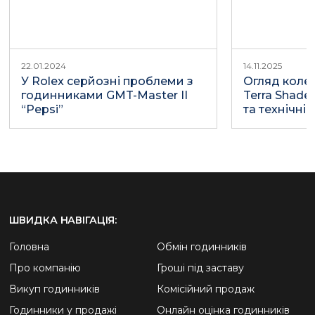
22.01.2024
14.11.2025
У Rolex серйозні проблеми з
Огляд коле
годинниками GMT-Master II
Terra Shade
“Pepsi”
та технічні
ШВИДКА НАВІГАЦІЯ:
Головна
Обмін годинників
Про компанію
Гроші під заставу
Викуп годинників
Комісійний продаж
Годинники у продажі
Онлайн оцінка годинників