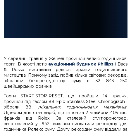
У середині травня у Женеві пройшли великі годинникові
торги. В якості лотів
аукціонний будинок Phillips
і Bacs
& Russo виставили рідкісні зразки годинникового
мистецтва. Причому захід побив кілька світових рекордів,
зібравши безпрецедентну суму в 32 843 250
швейцарських франків.
Торги START-STOP-RESET, що пройшли 14 травня,
пройшли під гаслом 88 Epic Stainless Steel Chronograph і
зібрали 88
унікальних годинникових механізмів
.
Лідером дня став виріб, що пішов за 2 мільйони 405 тис.
франків від Rolex. За сталевий спліт-хронограф,
виготовлений у 1942, виклали виплатили рекордну для
годинника Ролекс суму. Другу рекордну суму віддали за