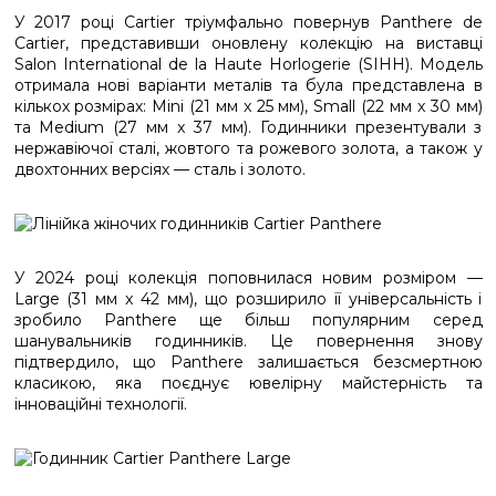
У 2017 році Cartier тріумфально повернув Panthere de
Cartier, представивши оновлену колекцію на виставці
Salon International de la Haute Horlogerie (SIHH). Модель
отримала нові варіанти металів та була представлена в
кількох розмірах: Mini (21 мм x 25 мм), Small (22 мм x 30 мм)
та Medium (27 мм x 37 мм). Годинники презентували з
нержавіючої сталі, жовтого та рожевого золота, а також у
двохтонних версіях — сталь і золото.
У 2024 році колекція поповнилася новим розміром —
Large (31 мм x 42 мм), що розширило її універсальність і
зробило Panthere ще більш популярним серед
шанувальників годинників. Це повернення знову
підтвердило, що Panthere залишається безсмертною
класикою, яка поєднує ювелірну майстерність та
інноваційні технології.