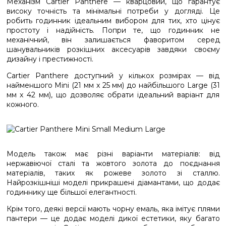
Механізм Cartier Panthere — кварцовий, що гарантує
високу точність та мінімальні потреби у догляді. Це
робить годинник ідеальним вибором для тих, хто цінує
простоту і надійність. Попри те, що годинник не
механічний, він залишається фаворитом серед
шанувальників розкішних аксесуарів завдяки своєму
дизайну і престижності.
Cartier Panthere доступний у кількох розмірах — від
найменшого Mini (21 мм x 25 мм) до найбільшого Large (31
мм x 42 мм), що дозволяє обрати ідеальний варіант для
кожного.
Модель також має різні варіанти матеріалів: від
нержавіючої сталі та жовтого золота до поєднання
матеріалів, таких як рожеве золото зі сталлю.
Найрозкішніші моделі прикрашені діамантами, що додає
годиннику ще більшої елегантності.
Крім того, деякі версії мають чорну емаль, яка імітує плями
пантери — це додає моделі дикої естетики, яку багато