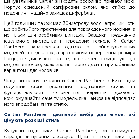
шанувальників Cartier знаходять особливо привабливою.
Корпус оснащений сапфіровим склом, яке стійке до
подряпин, і надійно захищає циферблат.
Цей годинник також має 30-метрову водонепроникність,
що робить його практичним для повсякденного носіння, а
не тільки для особливих випадків. Завдяки поєднанню
ювелірного мистецтва і передових технологій, Cartier
Panthere залишається однією з найпопулярніших
моделей серед жінок, а враховуючи повернення розміру
Large, не дивлячись на те, що Cartier позиціоную цю
модель жіночою, можливо він стане досить привабливим
варіантом і для чоловіків.
Якщо ви плануєте купити Cartier Panthere в Києві, цей
годинник стане ідеальним поєднанням стилю та
функціональності. Різноманіття варіантів дозволяє
кожному знайти саме ту модель, яка найкраще відповідає
його вподобанням та стилю.
Cartier Panthere: Ідеальний вибір для жінок, які
цінують розкіш і стиль
Купуючи годинники Cartier Panthere, ви отримуєте
справді вишуканий аксесуар. Ціни на годинники цієї