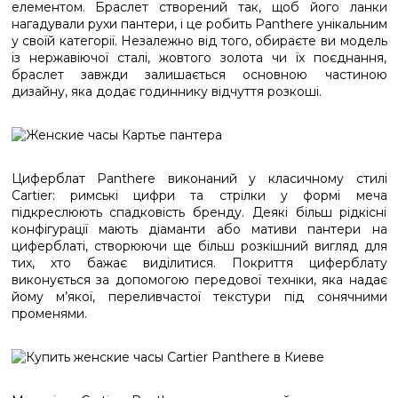
елементом. Браслет створений так, щоб його ланки
нагадували рухи пантери, і це робить Panthere унікальним
у своїй категорії. Незалежно від того, обираєте ви модель
із нержавіючої сталі, жовтого золота чи їх поєднання,
браслет завжди залишається основною частиною
дизайну, яка додає годиннику відчуття розкоші.
Циферблат Panthere виконаний у класичному стилі
Cartier: римські цифри та стрілки у формі меча
підкреслюють спадковість бренду. Деякі більш рідкісні
конфігурації мають діаманти або мативи пантери на
циферблаті, створюючи ще більш розкішний вигляд для
тих, хто бажає виділитися. Покриття циферблату
виконується за допомогою передової техніки, яка надає
йому м’якої, переливчастої текстури під сонячними
променями.