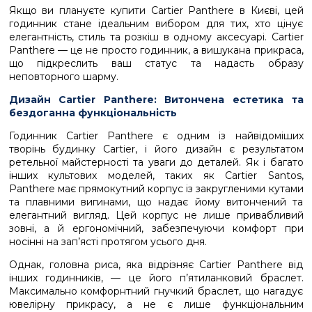
Якщо ви плануєте купити Cartier Panthere в Києві, цей
годинник стане ідеальним вибором для тих, хто цінує
елегантність, стиль та розкіш в одному аксесуарі. Cartier
Panthere — це не просто годинник, а вишукана прикраса,
що підкреслить ваш статус та надасть образу
неповторного шарму.
Дизайн Cartier Panthere: Витончена естетика та
бездоганна функціональність
Годинник Cartier Panthere є одним із найвідоміших
творінь будинку Cartier, і його дизайн є результатом
ретельної майстерності та уваги до деталей. Як і багато
інших культових моделей, таких як Cartier Santos,
Panthere має прямокутний корпус із закругленими кутами
та плавними вигинами, що надає йому витончений та
елегантний вигляд. Цей корпус не лише привабливий
зовні, а й ергономічний, забезпечуючи комфорт при
носінні на зап’ясті протягом усього дня.
Однак, головна риса, яка відрізняє Cartier Panthere від
інших годинників, — це його п’ятиланковий браслет.
Максимально комфорнтний гнучкий браслет, що нагадує
ювелірну прикрасу, а не є лише функціональним