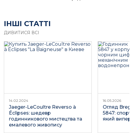
ІНШІ СТАТТІ
ДИВИТИСЯ ВСІ
14.02.2024
16.05.2026
Jaeger-LeCoultre Reverso à
Огляд Bregu
Éclipses: шедевр
5847: спорт
годинникового мистецтва та
який випере
емалевого живопису