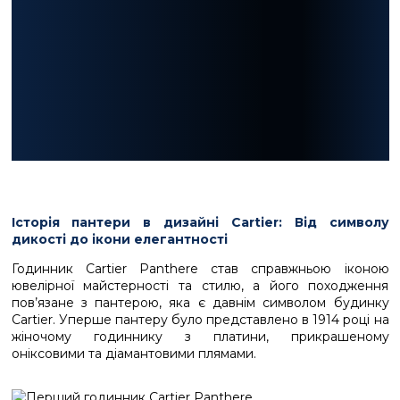
Історія пантери в дизайні Cartier: Від символу
дикості до ікони елегантності
Годинник Cartier Panthere став справжньою іконою
ювелірної майстерності та стилю, а його походження
пов’язане з пантерою, яка є давнім символом будинку
Cartier. Уперше пантеру було представлено в 1914 році на
жіночому годиннику з платини, прикрашеному
оніксовими та діамантовими плямами.