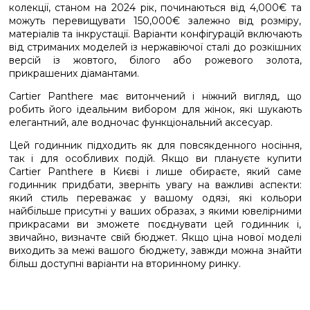
колекції, станом на 2024 рік, починаються від 4,000€ та
можуть перевищувати 150,000€ залежно від розміру,
матеріалів та інкрустації. Варіанти конфігурацій включають
від стриманих моделей із нержавіючої сталі до розкішних
версій із жовтого, білого або рожевого золота,
прикрашених діамантами.
Cartier Panthere має витончений і ніжний вигляд, що
робить його ідеальним вибором для жінок, які шукають
елегантний, але водночас функціональний аксесуар.
Цей годинник підходить як для повсякденного носіння,
так і для особливих подій. Якщо ви плануєте купити
Cartier Panthere в Києві і лише обираєте, який саме
годинник придбати, зверніть увагу на важливі аспекти:
який стиль переважає у вашому одязі, які кольори
найбільше присутні у ваших образах, з якими ювелірними
прикрасами ви зможете поєднувати цей годинник і,
звичайно, визначте свій бюджет. Якщо ціна нової моделі
виходить за межі вашого бюджету, завжди можна знайти
більш доступні варіанти на вторинному ринку.