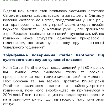
Відтоді цей мотив став важливою частиною естетики
Cartier, втілюючи дикість, грацію та загадковість. Однак, у
колекції Panthère de Cartier, представленій у 1983 році,
пантера проявляється не у прямій формі, а через дизайн
гнучкого браслета, що нагадує рухи цього граційного
звіра. Браслет настільки витончений і функціональний, що
годинник може слугувати одночасно прикрасою і
годинником, що знаменувало нову еру в концепції
“ювелірного годинника”.
Тріумфальне повернення Cartier Panthere: Від
культового символу до сучасної класики
Коли Cartier Panthere був представлений у 1980-х роках,
він швидко став символом стилю та розкоші,
прикрашаючи зап’ястя таких знаменитостей, як Мадонна,
Пірс Броснан та Тіна Тернер. Протягом 1990-х років
Panthere залишався одним із найпопулярніших
годинників, поки його виробництво не припинилося у
2004 році. Попит на цей годинник продовжував зростати
на вторинному ринку, що підтвердило його культовий
статус.