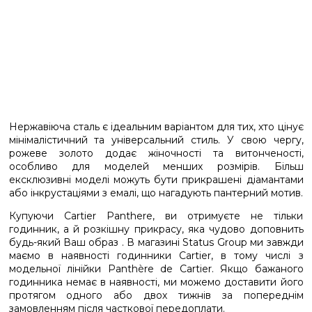
Нержавіюча сталь є ідеальним варіантом для тих, хто цінує
мінімалістичний та універсальний стиль. У свою чергу,
рожеве золото додає жіночності та витонченості,
особливо для моделей менших розмірів. Більш
ексклюзивні моделі можуть бути прикрашені діамантами
або інкрустаціями з емалі, що нагадують пантерний мотив.
Купуючи Cartier Panthere, ви отримуєте не тільки
годинник, а й розкішну прикрасу, яка чудово доповнить
будь-який Ваш образ . В магазині Status Group ми завжди
маємо в наявності годинники Cartier, в тому числі з
модельної лінійки Panthère de Cartier. Якщо бажаного
годинника немає в наявності, ми можемо доставити його
протягом одного або двох тижнів за попереднім
замовленням після часткової передоплати.