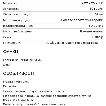
Механізм
Автоматичний
Запас ходу
50 годин
Діаметр корпусу
34 мм
Матеріал корпусу
Рожеве золото 750-ї проби
Водонепроникність
50 метрів
Матеріал браслета
Рожеве золото
Скло
Сапфір
Інкрустація
40 діамантів класичного огранювання
ФУНКЦІЇ
Години, хвилини, секунди
Дата
ОСОБЛИВОСТІ
Повний комплект
Гарантія
Люмінесцентне покриття стрілок та міток
Прозора задня кришка (сапфір) дозволяє спостерігати за
роботою механізму
Безель інкрустований білими діамантами