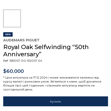
NEW
AUDEMARS PIGUET
Royal Oak Selfwinding “50th
Anniversary”
Ref. 15510ST.OO.1320ST.04
$60.000
* Ціна актуальна на 17.12.2024 і може змінюватися залежно від
курсу валют і ринкових умов. Зв'яжіться з нами, щоб дізнатися
більше про цей годинник і отримати актуальну вартість на
сьогоднішній день.
Купити