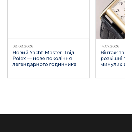
08.08.2026
14.07.2026
Новий Yacht-Master II від
Вінтаж та не
Rolex — нове покоління
розкішні го
легендарного годинника
минулих епо