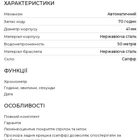
ХАРАКТЕРИСТИКИ
Механізм
Автоматичний
Запас ходу
70 годин
Діаметр корпусу
41 мм
Матеріал корпусу
Нержавіюча сталь
Водонепроникність
50 метрів
Матеріал браслета
Нержавіюча сталь
Скло
Сапфір
ФУНКЦІЇ
Хронометр
Години, хвилини, секунди
Дата
ОСОБЛИВОСТІ
Повний комплект
Гарантія
Люмінесцентне покриття стрілок та міток
Прозора задня кришка (сапфір) дозволяє спостерігати за