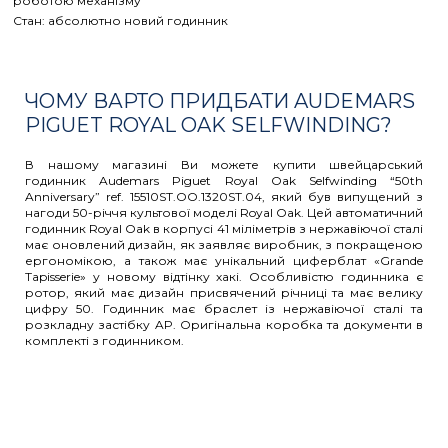
роботою механізму
Стан: абсолютно новий годинник
ЧОМУ ВАРТО ПРИДБАТИ AUDEMARS
PIGUET ROYAL OAK SELFWINDING?
В нашому магазині Ви можете купити швейцарський
годинник Audemars Piguet Royal Oak Selfwinding “50th
Anniversary” ref. 15510ST.OO.1320ST.04, який був випущений з
нагоди 50-річчя культової моделі Royal Oak. Цей автоматичний
годинник Royal Oak в корпусі 41 міліметрів з нержавіючої сталі
має оновлений дизайн, як заявляє виробник, з покращеною
ергономікою, а також має унікальний циферблат «Grande
Tapisserie» у новому відтінку хакі. Особливістю годинника є
ротор, який має дизайн присвячений річниці та має велику
цифру 50. Годинник має браслет із нержавіючої сталі та
розкладну застібку AP. Оригінальна коробка та документи в
комплекті з годинником.