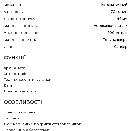
Механізм
Автоматичний
Запас ходу
70 годин
Діаметр корпусу
46 мм
Матеріал корпусу
Нержавіюча сталь
Водонепроникність
100 метрів
Матеріал ремінця
Теляча шкіра
Скло
Сапфір
ФУНКЦІЇ
Хронометр
Хронограф
Години, хвилини, секунди
Дата
Другий годинний пояс
ОСОБЛИВОСТІ
Повний комплект
Гарантія
Люмінесцентне покриття стрілок та міток
Безель, що обертається.