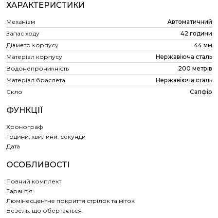
ХАРАКТЕРИСТИКИ
Механізм
Автоматичний
Запас ходу
42 години
Діаметр корпусу
44 мм
Матеріал корпусу
Нержавіюча сталь
Водонепроникність
200 метрів
Матеріал браслета
Нержавіюча сталь
Скло
Сапфір
ФУНКЦІЇ
Хронограф
Години, хвилини, секунди
Дата
ОСОБЛИВОСТІ
Повний комплект
Гарантія
Люмінесцентне покриття стрілок та міток
Безель, що обертається.