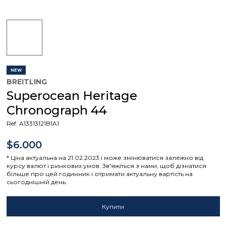
NEW
BREITLING
Superocean Heritage
Chronograph 44
Ref. A13313121B1A1
$6.000
* Ціна актуальна на 21.02.2023 і може змінюватися залежно від
курсу валют і ринкових умов. Зв'яжіться з нами, щоб дізнатися
більше про цей годинник і отримати актуальну вартість на
сьогоднішній день.
Купити