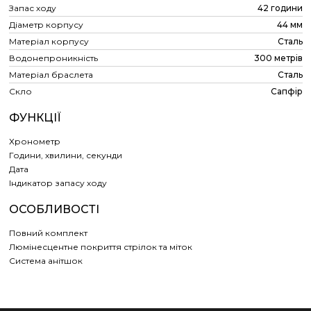
Запас ходу
42 години
Діаметр корпусу
44 мм
Матеріал корпусу
Сталь
Водонепроникність
300 метрів
Матеріал браслета
Сталь
Скло
Сапфір
ФУНКЦІЇ
Хронометр
Години, хвилини, секунди
Дата
Індикатор запасу ходу
ОСОБЛИВОСТІ
Повний комплект
Люмінесцентне покриття стрілок та міток
Система анітшок