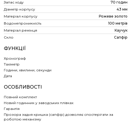
Запас ходу
70 годин
Діаметр корпусу
43 мм
Матеріал корпусу
Рожеве золото
Водонепроникність
100 метрів
Матеріал ремінця
Каучук
Скло
Сапфір
ФУНКЦІЇ
Хронограф
Тахіметр
Години, хвилини, секунди
Дата
ОСОБЛИВОСТІ
Повний комплект
Новий годинник у заводських плівках
Гарантія
Прозора задня кришка (сапфір) дозволяє спостерігати за
роботою механізму