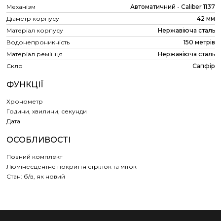
Механізм
Автоматичний - Сaliber 1137
Діаметр корпусу
42 мм
Матеріал корпусу
Нержавіюча сталь
Водонепроникність
150 метрів
Матеріал ремінця
Нержавіюча сталь
Скло
Сапфір
ФУНКЦІЇ
Хронометр
Години, хвилини, секунди
Дата
ОСОБЛИВОСТІ
Повний комплект
Люмінесцентне покриття стрілок та міток
Стан: б/в, як новий